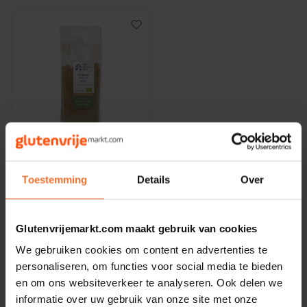
Noten, Zaden & Superfood
Bonvita
Healthy by Moms in shape
Candy Tree
Bewuste Voeding
Cenovis
Niet op voorraad
Miss Glutenvrij's Favorieten
Cereal
Het Blauwe Huis
Najaarsproducten
Komijn Gemalen
Ciao Gluten
Toestemming
Details
Over
Biologisch 25 gram -
Glutenvrij
25 gram
Toastabags
Consenza
Glutenvrijemarkt.com maakt gebruik van cookies
€3,19
Bakvormen
Corn Crake
We gebruiken cookies om content en advertenties te
personaliseren, om functies voor social media te bieden
Voedingssupplementen
Damhert
en om ons websiteverkeer te analyseren. Ook delen we
informatie over uw gebruik van onze site met onze
Toon:
24