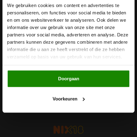
We gebruiken cookies om content en advertenties te
Nieuwsbrief
Noten, Zaden & Superfood
personaliseren, om functies voor social media te bieden
Bonvita
Ontvang de laatste updates, nieuws en aanbiedingen via email
en om ons websiteverkeer te analyseren. Ook delen we
Healthy by Moms in shape
informatie over uw gebruik van onze site met onze
Candy Tree
partners voor social media, adverteren en analyse. Deze
partners kunnen deze gegevens combineren met andere
Bewuste Voeding
Cenovis
Volg ons
informatie die u aan ze heeft verstrekt of die ze hebben
verzameld op basis van uw gebruik van hun services.
Miss Glutenvrij's Favorieten
Cereal
Najaarsproducten
Ciao Gluten
Doorgaan
Contact
Toastabags
Klantenservice
Consenza
Voorkeuren
Mijn account
Bakvormen
Corn Crake
Voedingssupplementen
Damhert