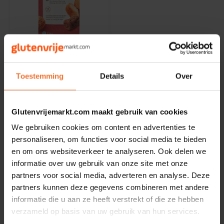
Noten, Zaden & Superfood
Bonvita
Healthy by Moms in shape
Op voorraad
Candy Tree
Consenza
Bewuste Voeding
Mini Snackmix 10
Cenovis
Toestemming
Details
Over
Stuks
234 gram
Miss Glutenvrij's Favorieten
Cereal
Glutenvrijemarkt.com maakt gebruik van cookies
€5,99
Najaarsproducten
Ciao Gluten
We gebruiken cookies om content en advertenties te
personaliseren, om functies voor social media te bieden
Toastabags
en om ons websiteverkeer te analyseren. Ook delen we
Consenza
informatie over uw gebruik van onze site met onze
Toon:
24
partners voor social media, adverteren en analyse. Deze
Bakvormen
Corn Crake
partners kunnen deze gegevens combineren met andere
informatie die u aan ze heeft verstrekt of die ze hebben
Voedingssupplementen
Damhert
verzameld op basis van uw gebruik van hun services.