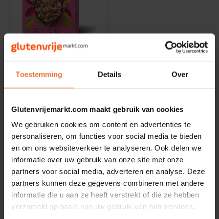
Noten, Zaden & Superfood
Bonvita
Healthy by Moms in shape
Op voorraad
Candy Tree
Turtle
Bewuste Voeding
Color Loops
Cenovis
Toestemming
Details
Over
Biologisch 300 gram -
Glutenvrij
300 gram
Miss Glutenvrij's Favorieten
Cereal
Glutenvrijemarkt.com maakt gebruik van cookies
€4,99
Najaarsproducten
Ciao Gluten
We gebruiken cookies om content en advertenties te
personaliseren, om functies voor social media te bieden
Toastabags
en om ons websiteverkeer te analyseren. Ook delen we
Consenza
informatie over uw gebruik van onze site met onze
Toon:
24
partners voor social media, adverteren en analyse. Deze
Bakvormen
Corn Crake
partners kunnen deze gegevens combineren met andere
informatie die u aan ze heeft verstrekt of die ze hebben
Voedingssupplementen
Damhert
verzameld op basis van uw gebruik van hun services.