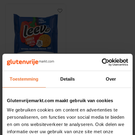
Noten, Zaden & Superfood
Bonvita
Healthy by Moms in shape
Candy Tree
Bewuste Voeding
Cenovis
Op voorraad
Miss Glutenvrij's Favorieten
Cereal
Leev
Najaarsproducten
Paprika Lentil Wafels
Ciao Gluten
Toestemming
Details
Over
1x2 Biologisch -
Glutenvrij
18 gram
Toastabags
Consenza
Glutenvrijemarkt.com maakt gebruik van cookies
€1,49
Bakvormen
Corn Crake
We gebruiken cookies om content en advertenties te
personaliseren, om functies voor social media te bieden
Voedingssupplementen
Damhert
en om ons websiteverkeer te analyseren. Ook delen we
informatie over uw gebruik van onze site met onze
Toon:
24