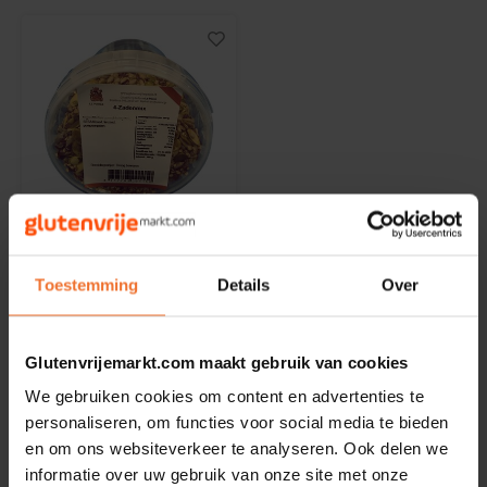
Noten, Zaden & Superfood
Bonvita
Healthy by Moms in shape
Candy Tree
Bewuste Voeding
Cenovis
Niet op voorraad
Miss Glutenvrij's Favorieten
Cereal
Le Poole
Najaarsproducten
4-Zadenmix 300g -
Ciao Gluten
Toestemming
Details
Over
Glutenvrij
300 gram
Toastabags
Consenza
Glutenvrijemarkt.com maakt gebruik van cookies
€3,99
Bakvormen
Corn Crake
We gebruiken cookies om content en advertenties te
personaliseren, om functies voor social media te bieden
Voedingssupplementen
Damhert
en om ons websiteverkeer te analyseren. Ook delen we
informatie over uw gebruik van onze site met onze
Toon:
24