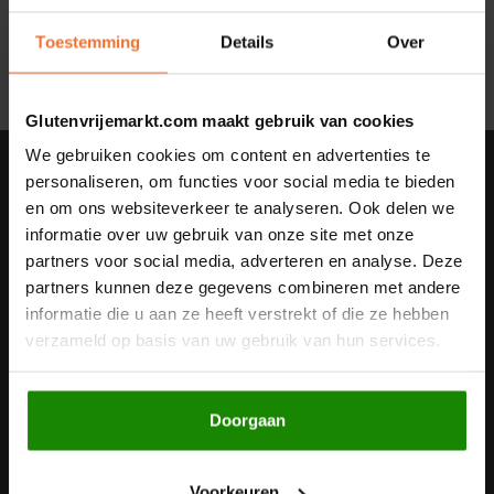
Geen producten gevonden!...
Noten, Zaden & Superfood
Toestemming
Details
Over
Bonvita
Healthy by Moms in shape
Candy Tree
Glutenvrijemarkt.com maakt gebruik van cookies
Bewuste Voeding
We gebruiken cookies om content en advertenties te
Cenovis
Nieuwsbrief
personaliseren, om functies voor social media te bieden
en om ons websiteverkeer te analyseren. Ook delen we
Miss Glutenvrij's Favorieten
Ontvang de laatste updates, nieuws en aanbiedingen via email
Cereal
informatie over uw gebruik van onze site met onze
partners voor social media, adverteren en analyse. Deze
Najaarsproducten
Ciao Gluten
partners kunnen deze gegevens combineren met andere
informatie die u aan ze heeft verstrekt of die ze hebben
Volg ons
Toastabags
Consenza
verzameld op basis van uw gebruik van hun services.
Bakvormen
Corn Crake
Doorgaan
Contact
Voedingssupplementen
Damhert
Klantenservice
Voorkeuren