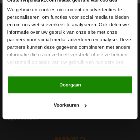
Noten, Zaden & Superfood
We gebruiken cookies om content en advertenties te
Bonvita
Nieuwsbrief
personaliseren, om functies voor social media te bieden
en om ons websiteverkeer te analyseren. Ook delen we
Healthy by Moms in shape
Ontvang de laatste updates, nieuws en aanbiedingen via email
Candy Tree
informatie over uw gebruik van onze site met onze
partners voor social media, adverteren en analyse. Deze
Bewuste Voeding
Cenovis
partners kunnen deze gegevens combineren met andere
informatie die u aan ze heeft verstrekt of die ze hebben
Volg ons
Miss Glutenvrij's Favorieten
verzameld op basis van uw gebruik van hun services.
Cereal
Najaarsproducten
Ciao Gluten
Doorgaan
Contact
Toastabags
Consenza
Klantenservice
Voorkeuren
Bakvormen
Corn Crake
Mijn account
Voedingssupplementen
Damhert