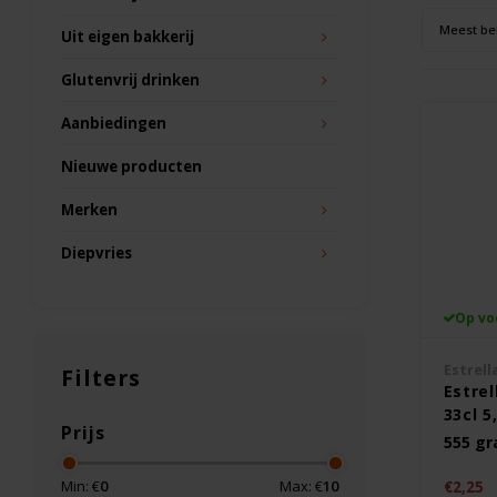
Meest be
Uit eigen bakkerij
Glutenvrij drinken
Aanbiedingen
Nieuwe producten
Merken
Diepvries
Op vo
Estrel
Filters
Estre
33cl 5
Prijs
555 g
Min: €
0
Max: €
10
€2,25