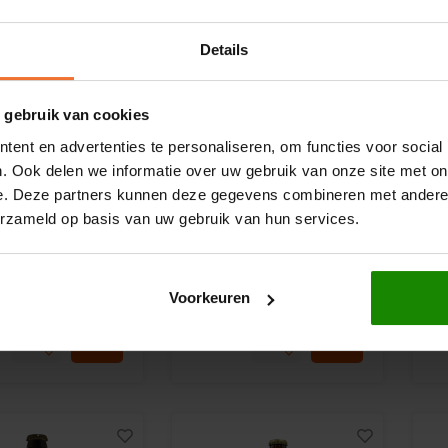
Details
 gebruik van cookies
ent en advertenties te personaliseren, om functies voor social
. Ook delen we informatie over uw gebruik van onze site met on
orraad
Op voorraad
e. Deze partners kunnen deze gegevens combineren met andere i
erzameld op basis van uw gebruik van hun services.
tte
Slaapmutske
C
Biologisch 4,0%
Jan van Oudenaarde
Pi
 Glutenvrij
Triple 8% 33cl -
Gl
Glutenvrij
Voorkeuren
ram
620 gram
5
€3,19
€2