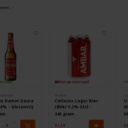
keken
orraad
Niet op voorraad
la Damm
Ambar
Ga
lla Damm Daura
Celíacos Lager Bier
Ci
,4% - Glutenvrij
(Blik) 5,2% 33cl -
Gl
Glutenvrij
ram
345 gram
5
€1,59
€2