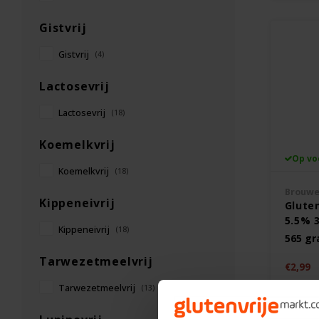
Gistvrij
Gistvrij
(4)
Lactosevrij
Lactosevrij
(18)
Koemelkvrij
Op vo
Koemelkvrij
(18)
Brouwer
Kippeneivrij
Glute
5.5% 3
Kippeneivrij
(18)
565 g
Tarwezetmeelvrij
€2,99
Tarwezetmeelvrij
(13)