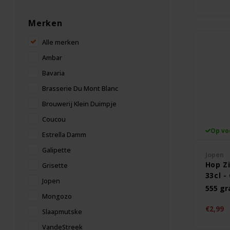
Merken
Alle merken
Ambar
Bavaria
Brasserie Du Mont Blanc
Brouwerij Klein Duimpje
Coucou
Op vo
Estrella Damm
Galipette
Jopen
Hop Z
Grisette
33cl -
Jopen
555 g
Mongozo
€2,99
Slaapmutske
VandeStreek