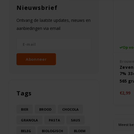
Nieuwsbrief
Ontvang de laatste updates, nieuws en
aanbiedingen via email
Op vo
Abonneer
Brouwer
Zeven
7% 33c
565 g
Tags
€2,99
BIER
BROOD
CHOCOLA
GRANOLA
PASTA
SAUS
Meest be
BELEG
BIOLOGISCH
BLOEM