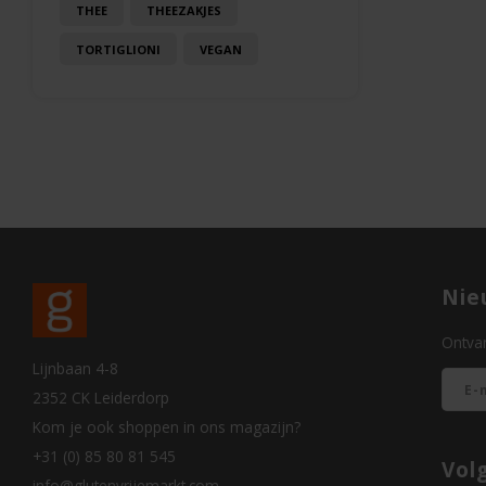
THEE
THEEZAKJES
TORTIGLIONI
VEGAN
Nie
Ontvan
Lijnbaan 4-8
2352 CK Leiderdorp
Kom je ook shoppen in ons magazijn?
+31 (0) 85 80 81 545
Vol
info@glutenvrijemarkt.com