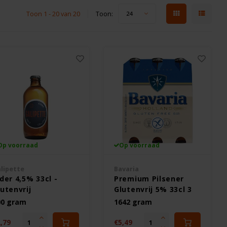
Toon 1 - 20 van 20
Toon:
24
Op voorraad
Op voorraad
lipette
Bavaria
der 4,5% 33cl -
Premium Pilsener
utenvrij
Glutenvrij 5% 33cl 3
stuks
00 gram
1642 gram
,79
€5,49