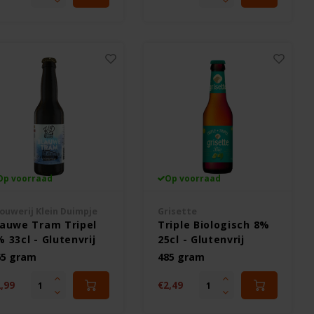
Op voorraad
Op voorraad
ouwerij Klein Duimpje
Grisette
lauwe Tram Tripel
Triple Biologisch 8%
 33cl - Glutenvrij
25cl - Glutenvrij
65 gram
485 gram
,99
€2,49