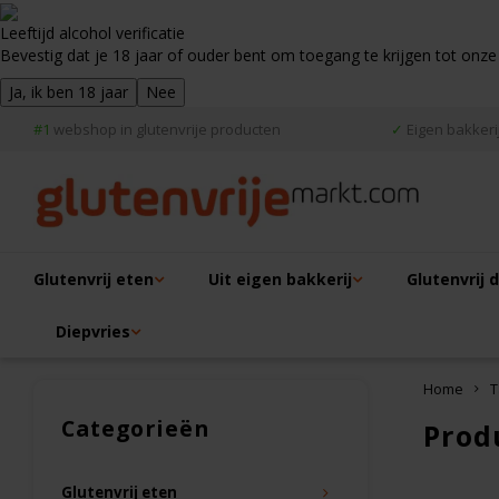
Leeftijd alcohol verificatie
Bevestig dat je 18 jaar of ouder bent om toegang te krijgen tot onze
Ja, ik ben 18 jaar
Nee
#1
webshop in glutenvrije producten
✓
Eigen bakkerij
Glutenvrij eten
Uit eigen bakkerij
Glutenvrij 
Diepvries
Home
T
Categorieën
Prod
Glutenvrij eten