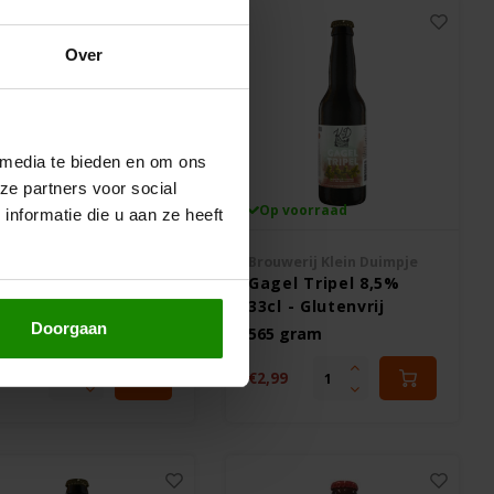
Over
 media te bieden en om ons
ze partners voor social
Op voorraad
Op voorraad
nformatie die u aan ze heeft
oucou
Brouwerij Klein Duimpje
lsener 2,8% 33cl -
Gagel Tripel 8,5%
utenvrij
33cl - Glutenvrij
Doorgaan
65 gram
565 gram
,99
€2,99