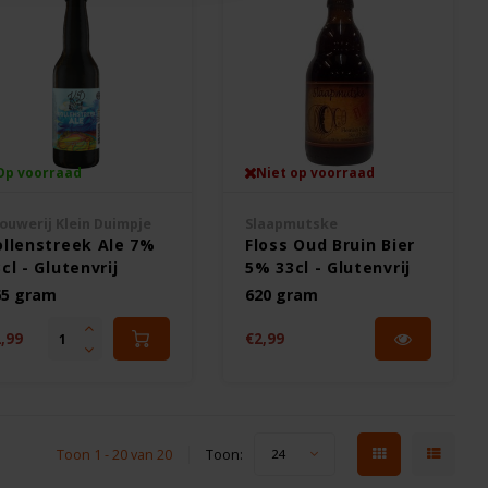
Op voorraad
Niet op voorraad
ouwerij Klein Duimpje
Slaapmutske
ollenstreek Ale 7%
Floss Oud Bruin Bier
cl - Glutenvrij
5% 33cl - Glutenvrij
65 gram
620 gram
,99
€2,99
Toon 1 - 20 van 20
Toon:
24