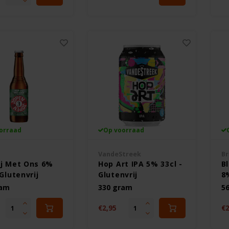
orraad
Op voorraad
VandeStreek
Br
ij Met Ons 6%
Hop Art IPA 5% 33cl -
B
 Glutenvrij
Glutenvrij
8%
ram
330 gram
5
€2,95
€2