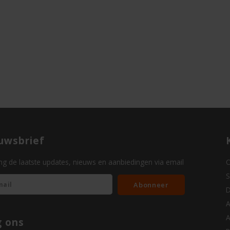
uwsbrief
g de laatste updates, nieuws en aanbiedingen via email
O
S
Abonneer
D
A
A
g ons