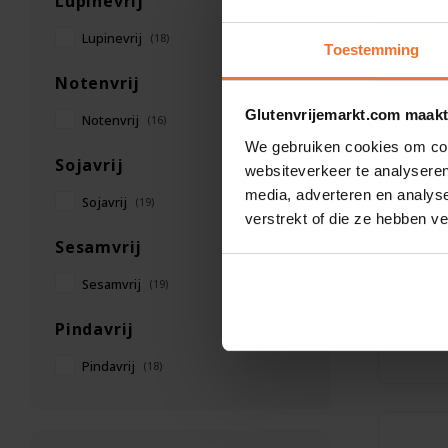
Lupinevrij
Lupinevrij
(18)
Toestemming
Notenvrij
Glutenvrijemarkt.com maakt
Notenvrij
(16)
We gebruiken cookies om cont
Sojavrij
websiteverkeer te analyseren
Op vo
media, adverteren en analys
Sojavrij
(19)
verstrekt of die ze hebben v
Galipe
Sesamvrij
Cider 
33cl -
Sesamvrij
(19)
500 g
Pindavrij
€3,69
Pindavrij
(18)