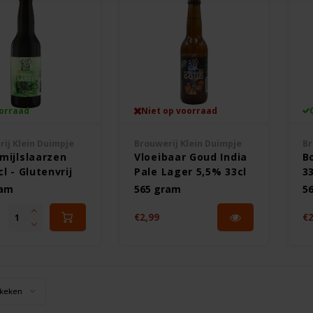
orraad
Niet op voorraad
ij Klein Duimpje
Brouwerij Klein Duimpje
Br
mijlslaarzen
Vloeibaar Goud India
B
l - Glutenvrij
Pale Lager 5,5% 33cl
33
- Glutenvrij
ram
565 gram
5
€2,99
€2
keken