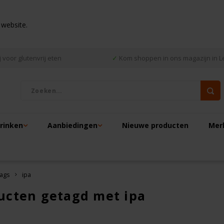
 website.
 voor glutenvrij eten
✓
Kom shoppen in ons magazijn in L
drinken
Aanbiedingen
Nieuwe producten
Mer
ags
ipa
ucten getagd met ipa