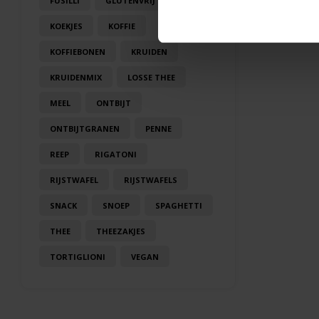
FUSILLI
GLUTENVRIJ
KOEK
KOEKJES
KOFFIE
KOFFIEBONEN
KRUIDEN
KRUIDENMIX
LOSSE THEE
MEEL
ONTBIJT
ONTBIJTGRANEN
PENNE
REEP
RIGATONI
RIJSTWAFEL
RIJSTWAFELS
SNACK
SNOEP
SPAGHETTI
THEE
THEEZAKJES
TORTIGLIONI
VEGAN