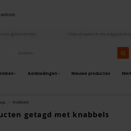
 website.
 voor glutenvrij eten
✓
Kom shoppen in ons magazijn in L
drinken
Aanbiedingen
Nieuwe producten
Mer
ags
knabbels
ucten getagd met knabbels