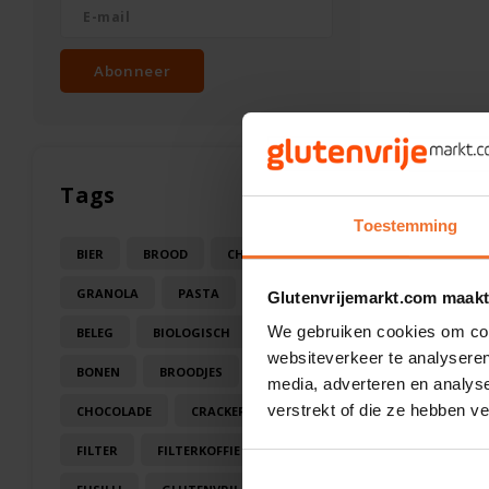
Abonneer
Tags
Toestemming
BIER
BROOD
CHOCOLA
GRANOLA
PASTA
SAUS
Glutenvrijemarkt.com maakt
We gebruiken cookies om cont
BELEG
BIOLOGISCH
BLOEM
websiteverkeer te analyseren
BONEN
BROODJES
CAKE
media, adverteren en analys
verstrekt of die ze hebben v
CHOCOLADE
CRACKERS
FILTER
FILTERKOFFIE