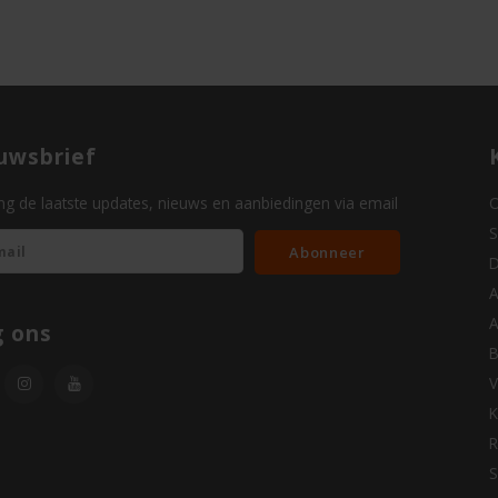
uwsbrief
g de laatste updates, nieuws en aanbiedingen via email
O
S
Abonneer
D
A
A
g ons
B
V
K
R
S