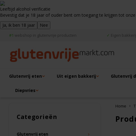
Leeftijd alcohol verificatie
Bevestig dat je 18 jaar of ouder bent om toegang te krijgen tot onze
Ja, ik ben 18 jaar
Nee
#1
webshop in glutenvrije producten
✓
Eigen bakkerij
Glutenvrij eten
Uit eigen bakkerij
Glutenvrij 
Diepvries
Home
T
Categorieën
Prod
Glutenvrij eten