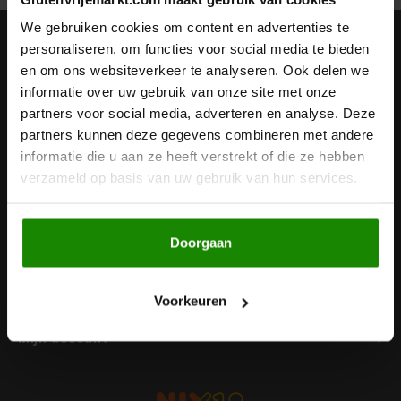
Noten, Zaden & Superfood
We gebruiken cookies om content en advertenties te
Bonvita
Nieuwsbrief
personaliseren, om functies voor social media te bieden
en om ons websiteverkeer te analyseren. Ook delen we
Healthy by Moms in shape
Ontvang de laatste updates, nieuws en aanbiedingen via email
Candy Tree
informatie over uw gebruik van onze site met onze
partners voor social media, adverteren en analyse. Deze
Bewuste Voeding
Cenovis
partners kunnen deze gegevens combineren met andere
informatie die u aan ze heeft verstrekt of die ze hebben
Volg ons
Miss Glutenvrij's Favorieten
verzameld op basis van uw gebruik van hun services.
Cereal
Najaarsproducten
Ciao Gluten
Doorgaan
Contact
Toastabags
Consenza
Klantenservice
Voorkeuren
Bakvormen
Corn Crake
Mijn account
Voedingssupplementen
Damhert