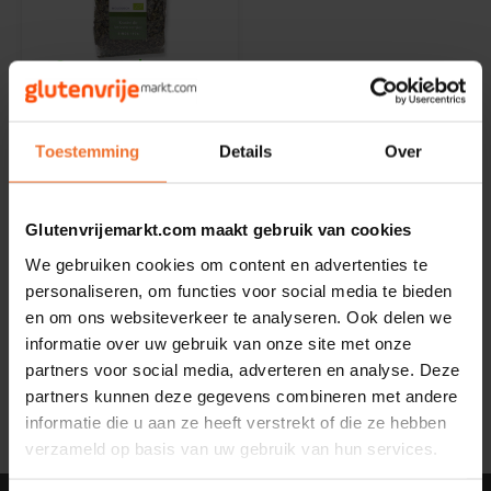
Noten, Zaden & Superfood
Bonvita
Op voorraad
Healthy by Moms in shape
Candy Tree
Het Blauwe Huis
Lavasblad Biologisch
20 gram - Glutenvrij
Toestemming
Details
Over
Bewuste Voeding
Cenovis
20 gram
Miss Glutenvrij's Favorieten
€2,89
Cereal
Glutenvrijemarkt.com maakt gebruik van cookies
We gebruiken cookies om content en advertenties te
Najaarsproducten
Ciao Gluten
personaliseren, om functies voor social media te bieden
en om ons websiteverkeer te analyseren. Ook delen we
Toastabags
Consenza
Toon:
informatie over uw gebruik van onze site met onze
24
partners voor social media, adverteren en analyse. Deze
Bakvormen
Corn Crake
partners kunnen deze gegevens combineren met andere
informatie die u aan ze heeft verstrekt of die ze hebben
Voedingssupplementen
verzameld op basis van uw gebruik van hun services.
Damhert