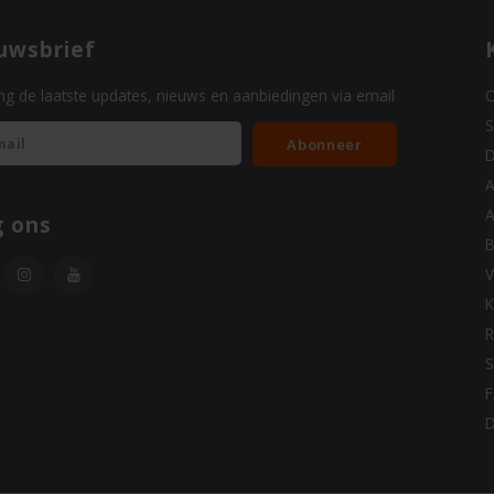
uwsbrief
g de laatste updates, nieuws en aanbiedingen via email
O
S
Abonneer
D
A
A
g ons
B
V
K
R
S
D