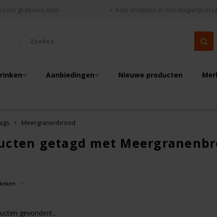
 voor glutenvrij eten
✓
Kom shoppen in ons magazijn in L
drinken
Aanbiedingen
Nieuwe producten
Mer
ags
Meergranenbrood
ucten getagd met Meergranenb
keken
cten gevonden!...