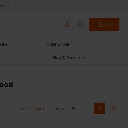
eiden
0,00
ken
Onze winkel
Blog & Recepten
rood
Toon 1 - 0 van 0
Toon:
24