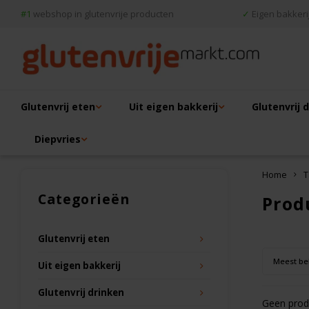
#1
webshop in glutenvrije producten
✓
Eigen bakkerij
Glutenvrij eten
Uit eigen bakkerij
Glutenvrij 
Diepvries
Home
T
Categorieën
Prod
Glutenvrij eten
Meest be
Uit eigen bakkerij
Glutenvrij drinken
Geen produ