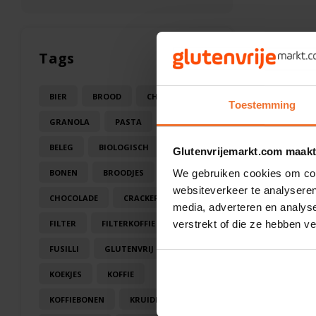
Tags
BIER
BROOD
CHOCOLA
Toestemming
GRANOLA
PASTA
SAUS
BELEG
BIOLOGISCH
BLOEM
Glutenvrijemarkt.com maakt
BONEN
BROODJES
CAKE
We gebruiken cookies om cont
websiteverkeer te analyseren
CHOCOLADE
CRACKERS
media, adverteren en analys
FILTER
FILTERKOFFIE
verstrekt of die ze hebben v
FUSILLI
GLUTENVRIJ
KOEK
KOEKJES
KOFFIE
KOFFIEBONEN
KRUIDEN