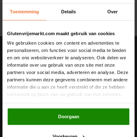
Geen producten gevonden!...
Noten, Zaden & Superfood
Toestemming
Details
Over
Bonvita
Healthy by Moms in shape
Candy Tree
Glutenvrijemarkt.com maakt gebruik van cookies
Bewuste Voeding
We gebruiken cookies om content en advertenties te
Cenovis
Nieuwsbrief
personaliseren, om functies voor social media te bieden
en om ons websiteverkeer te analyseren. Ook delen we
Miss Glutenvrij's Favorieten
Ontvang de laatste updates, nieuws en aanbiedingen via email
Cereal
informatie over uw gebruik van onze site met onze
partners voor social media, adverteren en analyse. Deze
Najaarsproducten
Ciao Gluten
partners kunnen deze gegevens combineren met andere
informatie die u aan ze heeft verstrekt of die ze hebben
Volg ons
Toastabags
Consenza
verzameld op basis van uw gebruik van hun services.
Bakvormen
Corn Crake
Doorgaan
Contact
Voedingssupplementen
Damhert
Klantenservice
Voorkeuren