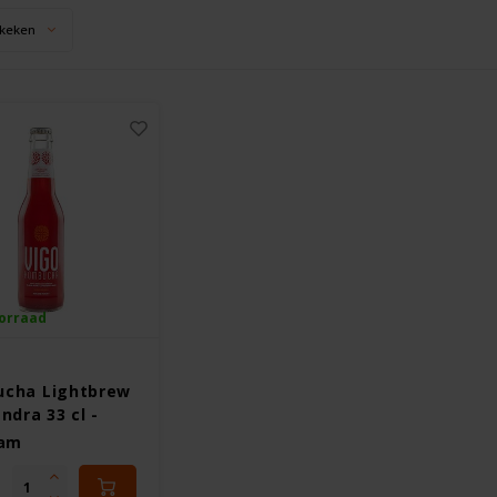
keken
orraad
cha Lightbrew
ndra 33 cl -
vrij
ram