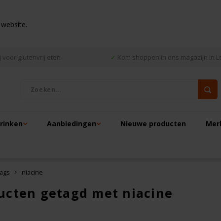
 website.
 voor glutenvrij eten
✓
Kom shoppen in ons magazijn in L
drinken
Aanbiedingen
Nieuwe producten
Mer
ags
niacine
ucten getagd met niacine