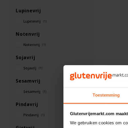
Lupinevrij
Lupinevrij
(1)
Notenvrij
Notenvrij
(1)
Sojavrij
Sojavrij
(1)
Sesamvrij
Sesamvrij
(1)
Toestemming
Pindavrij
Glutenvrijemarkt.com maakt
Pindavrij
(1)
We gebruiken cookies om cont
Gistvrij