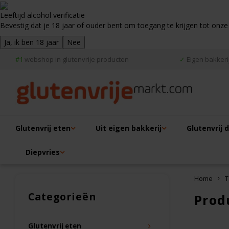
Leeftijd alcohol verificatie
Bevestig dat je 18 jaar of ouder bent om toegang te krijgen tot onze
Ja, ik ben 18 jaar
Nee
#1
webshop in glutenvrije producten
✓
Eigen bakkerij
Glutenvrij eten
Uit eigen bakkerij
Glutenvrij 
Diepvries
Home
T
Categorieën
Prod
Glutenvrij eten