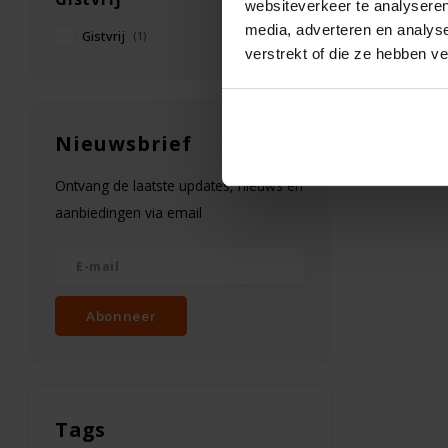
websiteverkeer te analyseren
media, adverteren en analys
Gistvrij
(1)
verstrekt of die ze hebben v
Nieuwsbrief
Ontvang de laatste updates, nieuws en
aanbiedingen via email
Abonneer
Tags