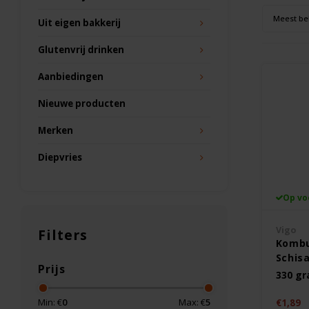
Meest be
Uit eigen bakkerij
Glutenvrij drinken
Aanbiedingen
Nieuwe producten
Merken
Diepvries
Op vo
Vigo
Filters
Kombu
Schisa
Prijs
Gluten
330 g
Min: €
0
Max: €
5
€1,89