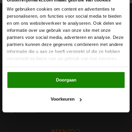
Noten, Zaden & Superfood
We gebruiken cookies om content en advertenties te
Bonvita
Nieuwsbrief
personaliseren, om functies voor social media te bieden
en om ons websiteverkeer te analyseren. Ook delen we
Healthy by Moms in shape
Ontvang de laatste updates, nieuws en aanbiedingen via email
Candy Tree
informatie over uw gebruik van onze site met onze
partners voor social media, adverteren en analyse. Deze
Bewuste Voeding
Cenovis
partners kunnen deze gegevens combineren met andere
informatie die u aan ze heeft verstrekt of die ze hebben
Volg ons
Miss Glutenvrij's Favorieten
verzameld op basis van uw gebruik van hun services.
Cereal
Najaarsproducten
Ciao Gluten
Doorgaan
Contact
Toastabags
Consenza
Klantenservice
Voorkeuren
Bakvormen
Corn Crake
Mijn account
Voedingssupplementen
Damhert