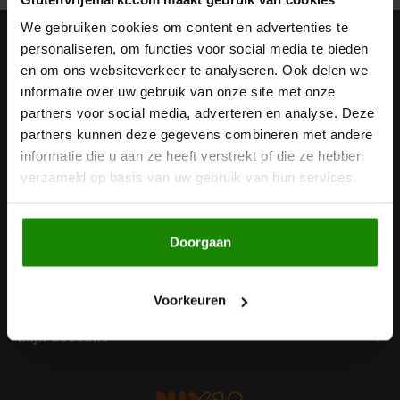
Noten, Zaden & Superfood
We gebruiken cookies om content en advertenties te
Bonvita
Nieuwsbrief
personaliseren, om functies voor social media te bieden
en om ons websiteverkeer te analyseren. Ook delen we
Healthy by Moms in shape
Ontvang de laatste updates, nieuws en aanbiedingen via email
Candy Tree
informatie over uw gebruik van onze site met onze
partners voor social media, adverteren en analyse. Deze
Bewuste Voeding
Cenovis
partners kunnen deze gegevens combineren met andere
informatie die u aan ze heeft verstrekt of die ze hebben
Volg ons
Miss Glutenvrij's Favorieten
verzameld op basis van uw gebruik van hun services.
Cereal
Najaarsproducten
Ciao Gluten
Doorgaan
Contact
Toastabags
Consenza
Klantenservice
Voorkeuren
Bakvormen
Corn Crake
Mijn account
Voedingssupplementen
Damhert