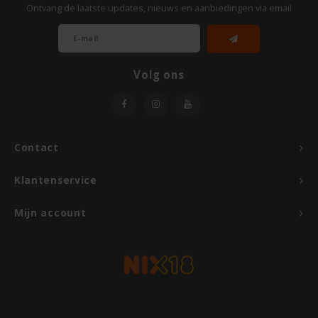
Ontvang de laatste updates, nieuws en aanbiedingen via email
Hey! Pizza
Horizon
Volg ons
I am Gluten Free
Inglese Gluten Free
Contact
Joannusmolen
Klantenservice
King Soba
Mijn account
Klein Duimpje
Klepper & Klepper