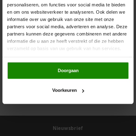
Boeken
Niet op voorraad
De Bron
personaliseren, om functies voor social media te bieden
en om ons websiteverkeer te analyseren. Ook delen we
Turtle
Overig
informatie over uw gebruik van onze site met onze
Dijksterhuis Teffvolkoren
Havermout Biologisch
1kg - Glutenvrij
partners voor social media, adverteren en analyse. Deze
1000 gram
partners kunnen deze gegevens combineren met andere
Doves Farm
informatie die u aan ze heeft verstrekt of die ze hebben
€6,99
verzameld op basis van uw gebruik van hun services.
Fiordifrutta
Gullón
Doorgaan
Toon:
24
Guto's
Voorkeuren
Hammermühle
Happy Farm
Nieuwsbrief
Het Blauwe Huis