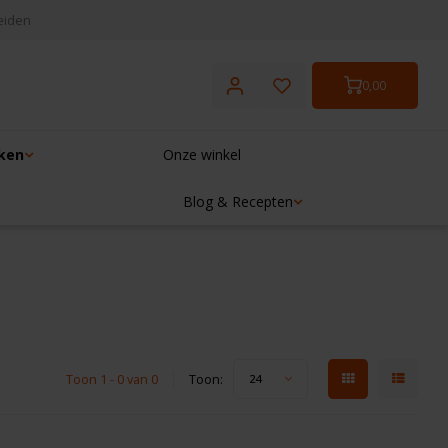
eiden
0,00
ken
Onze winkel
Blog & Recepten
Toon 1 - 0 van 0
Toon:
24