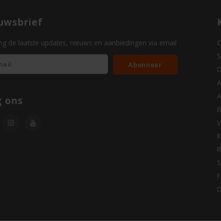
uwsbrief
g de laatste updates, nieuws en aanbiedingen via email
O
S
Abonneer
D
A
A
g ons
B
V
K
R
S
D