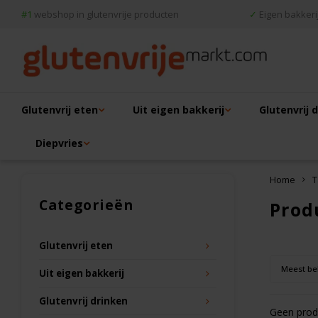
#1
webshop in glutenvrije producten
✓
Eigen bakkerij
Glutenvrij eten
Uit eigen bakkerij
Glutenvrij 
Diepvries
Home
T
Categorieën
Prod
Glutenvrij eten
Meest be
Uit eigen bakkerij
Glutenvrij drinken
Geen produ