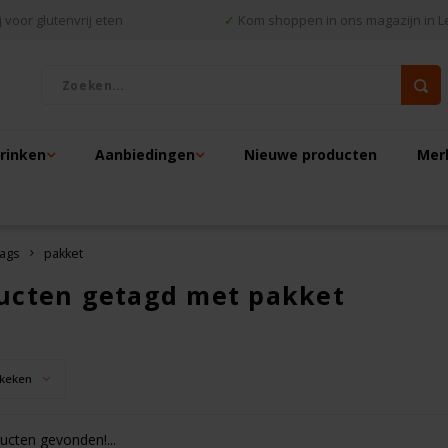
 voor glutenvrij eten
✓
Kom shoppen in ons magazijn in L
drinken
Aanbiedingen
Nieuwe producten
Mer
ags
pakket
ucten getagd met pakket
keken
cten gevonden!...