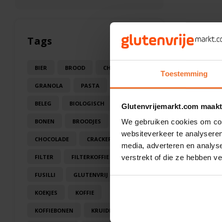
Tags
BIER
BROOD
CHOCOLA
Toestemming
GRANOLA
PASTA
SAUS
BELEG
BIOLOGISCH
BLOEM
Glutenvrijemarkt.com maakt
BONEN
BROODJES
CAKE
We gebruiken cookies om cont
websiteverkeer te analyseren
CHOCOLADE
CRACKERS
media, adverteren en analys
FILTER
FILTERKOFFIE
verstrekt of die ze hebben v
FUSILLI
GLUTENVRIJ
KOEK
KOEKJES
KOFFIE
KOFFIEBONEN
KRUIDEN