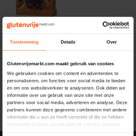
Noten, Zaden & Superfood
Bonvita
Op voorraad
Healthy by Moms in shape
Candy Tree
Turtle
Pindakaas Cereal
Kussentjes Biologisch
Toestemming
Details
Over
Bewuste Voeding
Cenovis
300 gram - Glutenvrij
300 gram
Miss Glutenvrij's Favorieten
€5,99
Cereal
Glutenvrijemarkt.com maakt gebruik van cookies
We gebruiken cookies om content en advertenties te
Najaarsproducten
Ciao Gluten
personaliseren, om functies voor social media te bieden
en om ons websiteverkeer te analyseren. Ook delen we
Toastabags
Consenza
Toon:
informatie over uw gebruik van onze site met onze
24
partners voor social media, adverteren en analyse. Deze
Bakvormen
Corn Crake
partners kunnen deze gegevens combineren met andere
informatie die u aan ze heeft verstrekt of die ze hebben
Voedingssupplementen
verzameld op basis van uw gebruik van hun services.
Damhert