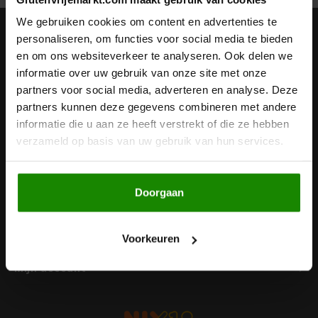
Noten, Zaden & Superfood
We gebruiken cookies om content en advertenties te
Bonvita
Nieuwsbrief
personaliseren, om functies voor social media te bieden
en om ons websiteverkeer te analyseren. Ook delen we
Healthy by Moms in shape
Ontvang de laatste updates, nieuws en aanbiedingen via email
Candy Tree
informatie over uw gebruik van onze site met onze
partners voor social media, adverteren en analyse. Deze
Bewuste Voeding
Cenovis
partners kunnen deze gegevens combineren met andere
informatie die u aan ze heeft verstrekt of die ze hebben
Volg ons
Miss Glutenvrij's Favorieten
verzameld op basis van uw gebruik van hun services.
Cereal
Najaarsproducten
Ciao Gluten
Doorgaan
Contact
Toastabags
Consenza
Klantenservice
Voorkeuren
Bakvormen
Corn Crake
Mijn account
Voedingssupplementen
Damhert