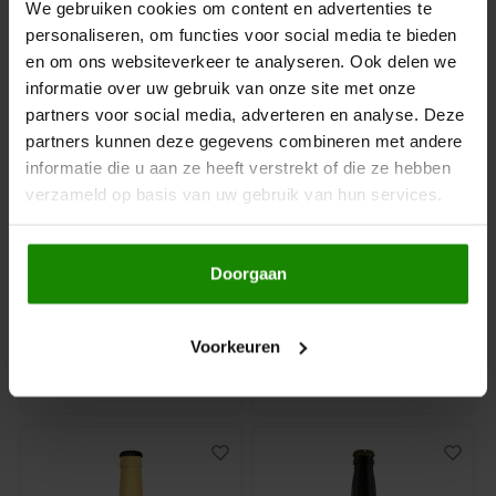
Le Poole
We gebruiken cookies om content en advertenties te
personaliseren, om functies voor social media te bieden
Leev
en om ons websiteverkeer te analyseren. Ook delen we
informatie over uw gebruik van onze site met onze
partners voor social media, adverteren en analyse. Deze
Le pain des Fleurs
partners kunnen deze gegevens combineren met andere
informatie die u aan ze heeft verstrekt of die ze hebben
Lima
verzameld op basis van uw gebruik van hun services.
Op voorraad
Op voorraad
Lisa's Choice
Galipette
Slaapmutske
Doorgaan
Cider Biologisch 4,0%
Jan van Oudenaarde
Mixwell
33cl - Glutenvrij
Triple 8% 33cl -
Glutenvrij
500 gram
620 gram
Voorkeuren
Nairn's
€3,69
€3,19
Nakd
Nutrifree