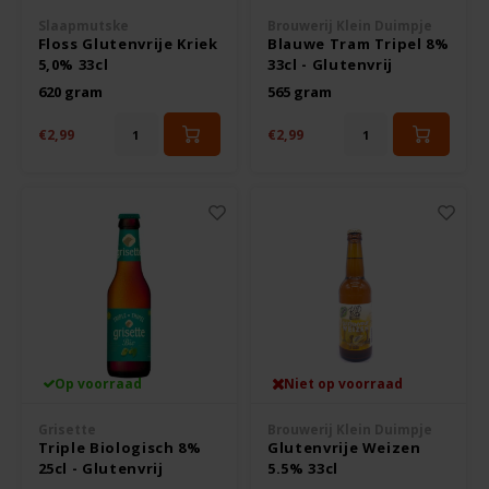
Boeken
De Bron
Slaapmutske
Brouwerij Klein Duimpje
Floss Glutenvrije Kriek
Blauwe Tram Tripel 8%
Overig
5,0% 33cl
33cl - Glutenvrij
Dijksterhuis Teffvolkoren
620 gram
565 gram
Doves Farm
€2,99
€2,99
Fiordifrutta
Gullón
Guto's
Hammermühle
Op voorraad
Niet op voorraad
Happy Farm
Grisette
Brouwerij Klein Duimpje
Triple Biologisch 8%
Glutenvrije Weizen
25cl - Glutenvrij
5.5% 33cl
Het Blauwe Huis