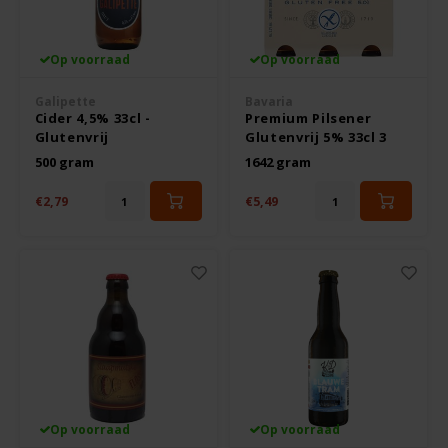
Noten, Zaden & Superfood
Bonvita
Op voorraad
Op voorraad
Healthy by Moms in shape
Candy Tree
Galipette
Bavaria
Cider 4,5% 33cl -
Premium Pilsener
Glutenvrij
Glutenvrij 5% 33cl 3
Bewuste Voeding
Cenovis
stuks
500 gram
1642 gram
Miss Glutenvrij's Favorieten
€2,79
€5,49
Cereal
Najaarsproducten
Ciao Gluten
Toastabags
Consenza
Bakvormen
Corn Crake
Voedingssupplementen
Damhert
Op voorraad
Op voorraad