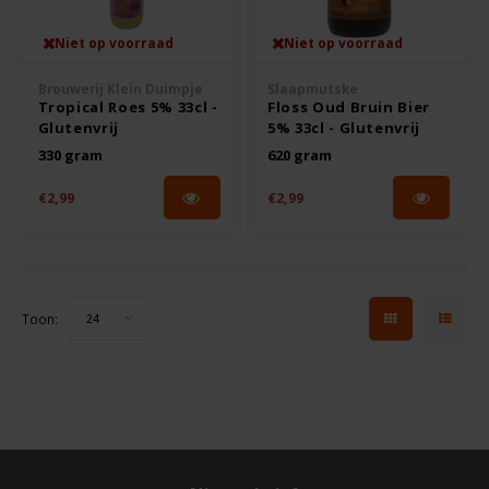
Niet op voorraad
Niet op voorraad
Rosies
Brouwerij Klein Duimpje
Slaapmutske
Schär
Tropical Roes 5% 33cl -
Floss Oud Bruin Bier
Glutenvrij
5% 33cl - Glutenvrij
330 gram
620 gram
Schnitzer
€2,99
€2,99
Semper
Slaapmutske
Toon:
24
Sublimix
Swiet Moffo
Tasty Me