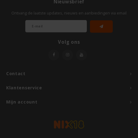
Nieuwsbrief
TerraSana
Ontvang de laatste updates, nieuws en aanbiedingen via email
Turtle
VA Foods/NOMM'it
Volg ons
VAT'M
Yakso
Contact
Yam
Klantenservice
Your Organic Nature
Mijn account