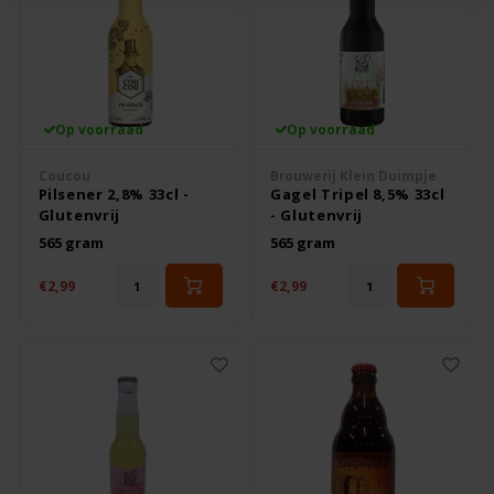
Odenwald
OKONO
Op voorraad
Op voorraad
Old El Paso
Coucou
Brouwerij Klein Duimpje
Pilsener 2,8% 33cl -
Gagel Tripel 8,5% 33cl
Onoff Spices
Glutenvrij
- Glutenvrij
565 gram
565 gram
Peak's Free From
€2,99
€2,99
Piaceri Mediterranei
Poensgen
Proceli
Riso Scotti