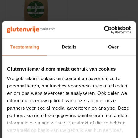
Noten, Zaden & Superfood
Bonvita
Healthy by Moms in shape
Niet op voorraad
Candy Tree
Lisa's Choice
Bewuste Voeding
Rijstmeel Biologisch -
Cenovis
Toestemming
Details
Over
Glutenvrij
450 gram
Miss Glutenvrij's Favorieten
Cereal
Glutenvrijemarkt.com maakt gebruik van cookies
€4,39
Najaarsproducten
Ciao Gluten
We gebruiken cookies om content en advertenties te
personaliseren, om functies voor social media te bieden
Toastabags
en om ons websiteverkeer te analyseren. Ook delen we
Consenza
informatie over uw gebruik van onze site met onze
Toon:
24
partners voor social media, adverteren en analyse. Deze
Bakvormen
Corn Crake
partners kunnen deze gegevens combineren met andere
informatie die u aan ze heeft verstrekt of die ze hebben
Voedingssupplementen
Damhert
verzameld op basis van uw gebruik van hun services.