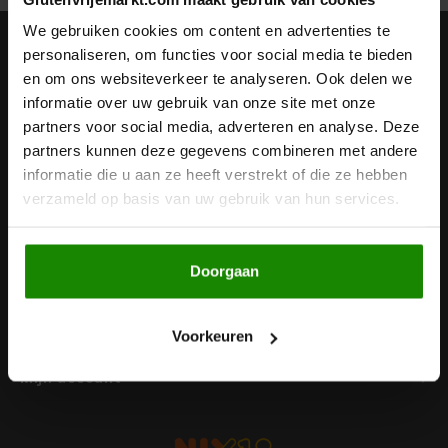
Noten, Zaden & Superfood
We gebruiken cookies om content en advertenties te
Bonvita
Nieuwsbrief
personaliseren, om functies voor social media te bieden
en om ons websiteverkeer te analyseren. Ook delen we
Healthy by Moms in shape
Ontvang de laatste updates, nieuws en aanbiedingen via email
Candy Tree
informatie over uw gebruik van onze site met onze
partners voor social media, adverteren en analyse. Deze
Bewuste Voeding
Cenovis
partners kunnen deze gegevens combineren met andere
informatie die u aan ze heeft verstrekt of die ze hebben
Volg ons
Miss Glutenvrij's Favorieten
verzameld op basis van uw gebruik van hun services.
Cereal
Najaarsproducten
Ciao Gluten
Doorgaan
Contact
Toastabags
Consenza
Klantenservice
Voorkeuren
Bakvormen
Corn Crake
Mijn account
Voedingssupplementen
Damhert