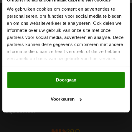
Noten, Zaden & Superfood
We gebruiken cookies om content en advertenties te
Bonvita
Nieuwsbrief
personaliseren, om functies voor social media te bieden
en om ons websiteverkeer te analyseren. Ook delen we
Healthy by Moms in shape
Ontvang de laatste updates, nieuws en aanbiedingen via email
Candy Tree
informatie over uw gebruik van onze site met onze
partners voor social media, adverteren en analyse. Deze
Bewuste Voeding
Cenovis
partners kunnen deze gegevens combineren met andere
informatie die u aan ze heeft verstrekt of die ze hebben
Volg ons
Miss Glutenvrij's Favorieten
verzameld op basis van uw gebruik van hun services.
Cereal
Najaarsproducten
Ciao Gluten
Doorgaan
Contact
Toastabags
Consenza
Klantenservice
Voorkeuren
Bakvormen
Corn Crake
Mijn account
Voedingssupplementen
Damhert