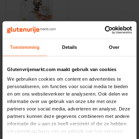
Noten, Zaden & Superfood
Bonvita
Healthy by Moms in shape
Niet op voorraad
Candy Tree
Biovegan
Bewuste Voeding
Disco Sprinkels
Cenovis
Toestemming
Details
Over
Biologisch - Glutenvrij
35 gram
Miss Glutenvrij's Favorieten
Cereal
Glutenvrijemarkt.com maakt gebruik van cookies
€2,39
Najaarsproducten
Ciao Gluten
We gebruiken cookies om content en advertenties te
personaliseren, om functies voor social media te bieden
Toastabags
en om ons websiteverkeer te analyseren. Ook delen we
Consenza
informatie over uw gebruik van onze site met onze
Toon:
24
partners voor social media, adverteren en analyse. Deze
Bakvormen
Corn Crake
partners kunnen deze gegevens combineren met andere
informatie die u aan ze heeft verstrekt of die ze hebben
Voedingssupplementen
Damhert
verzameld op basis van uw gebruik van hun services.