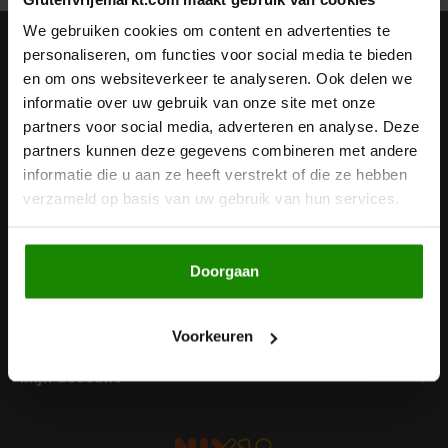
Noten, Zaden & Superfood
We gebruiken cookies om content en advertenties te
Bonvita
Nieuwsbrief
personaliseren, om functies voor social media te bieden
en om ons websiteverkeer te analyseren. Ook delen we
Healthy by Moms in shape
Ontvang de laatste updates, nieuws en aanbiedingen via email
Candy Tree
informatie over uw gebruik van onze site met onze
partners voor social media, adverteren en analyse. Deze
Bewuste Voeding
Cenovis
partners kunnen deze gegevens combineren met andere
informatie die u aan ze heeft verstrekt of die ze hebben
Volg ons
Miss Glutenvrij's Favorieten
verzameld op basis van uw gebruik van hun services.
Cereal
Najaarsproducten
Ciao Gluten
Doorgaan
Contact
Toastabags
Consenza
Klantenservice
Voorkeuren
Bakvormen
Corn Crake
Mijn account
Voedingssupplementen
Damhert