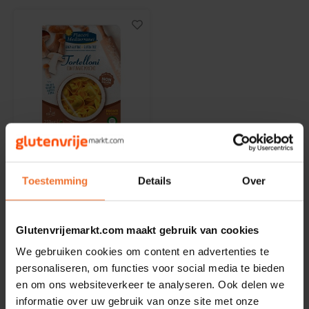
Noten, Zaden & Superfood
Bonvita
Healthy by Moms in shape
Candy Tree
Bewuste Voeding
Cenovis
Op voorraad
Miss Glutenvrij's Favorieten
Cereal
Piaceri Mediterranei
Najaarsproducten
Tortelloni Funghi
Ciao Gluten
Toestemming
Details
Over
Porcini 250 gram -
Glutenvrij
250 gram
Toastabags
Consenza
Glutenvrijemarkt.com maakt gebruik van cookies
€5,99
Bakvormen
Corn Crake
We gebruiken cookies om content en advertenties te
personaliseren, om functies voor social media te bieden
Voedingssupplementen
Damhert
en om ons websiteverkeer te analyseren. Ook delen we
informatie over uw gebruik van onze site met onze
Toon:
24