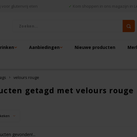
 voor glutenvrij eten
✓
Kom shoppen in ons magazijn in L
drinken
Aanbiedingen
Nieuwe producten
Mer
ags
velours rouge
ucten getagd met velours rouge
keken
cten gevonden!...