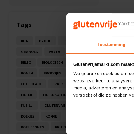
Tags
BIER
BROOD
CHOCOLA
Toestemming
GRANOLA
PASTA
SAUS
BELEG
BIOLOGISCH
BLOEM
Glutenvrijemarkt.com maakt
BONEN
BROODJES
CAKE
We gebruiken cookies om cont
websiteverkeer te analyseren
CHOCOLADE
CRACKERS
media, adverteren en analys
FILTER
FILTERKOFFIE
verstrekt of die ze hebben v
FUSILLI
GLUTENVRIJ
KOEK
KOEKJES
KOFFIE
KOFFIEBONEN
KRUIDEN