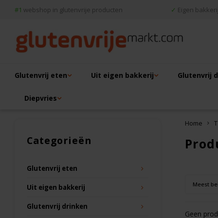
#1
webshop in glutenvrije producten
✓
Eigen bakkerij
Glutenvrij eten
Uit eigen bakkerij
Glutenvrij 
Diepvries
Home
T
Categorieën
Prod
Glutenvrij eten
Meest be
Uit eigen bakkerij
Glutenvrij drinken
Geen produ