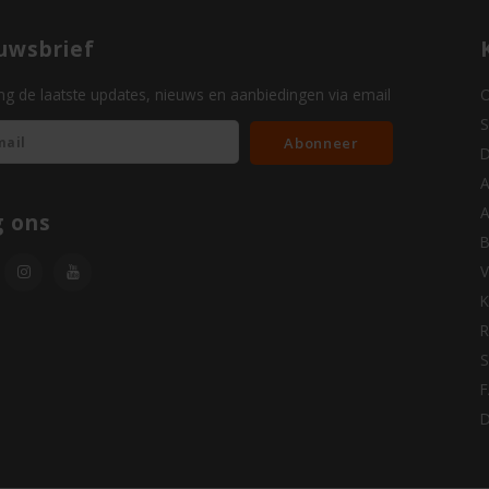
uwsbrief
g de laatste updates, nieuws en aanbiedingen via email
O
S
Abonneer
D
A
A
g ons
B
V
K
R
S
D