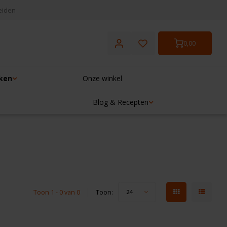
eiden
0,00
ken
Onze winkel
Blog & Recepten
Toon 1 - 0 van 0
Toon:
24