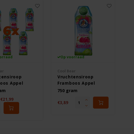
orraad
Op voorraad
ar
Cool Bear
tensiroop
Vruchtensiroop
oos Appel
Framboos Appel
6 stuks -
750ml - Glutenvrij
ram
750 gram
vrij
€21,99
€3,89