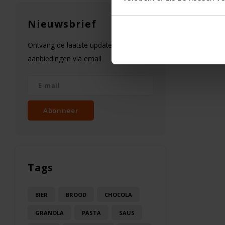
Nieuwsbrief
Ontvang de laatste updates, nieuws en
aanbiedingen via email
Abonneer
Tags
BIER
BROOD
CHOCOLA
GRANOLA
PASTA
SAUS