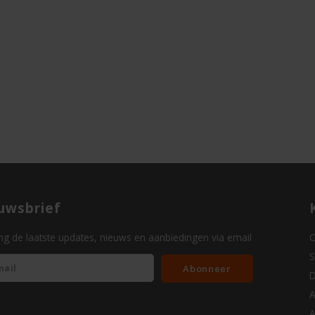
uwsbrief
g de laatste updates, nieuws en aanbiedingen via email
O
S
Abonneer
D
A
A