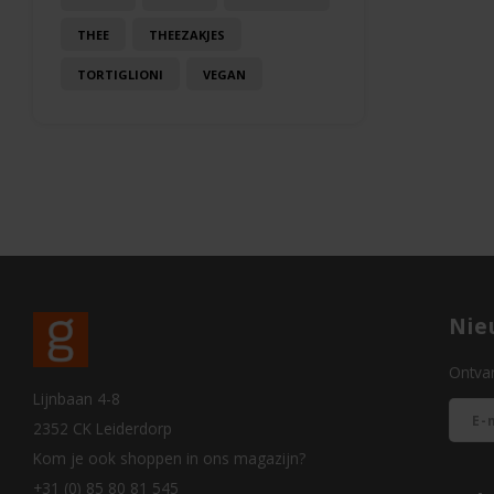
THEE
THEEZAKJES
TORTIGLIONI
VEGAN
Nie
Ontvan
Lijnbaan 4-8
2352 CK Leiderdorp
Kom je ook shoppen in ons magazijn?
+31 (0) 85 80 81 545