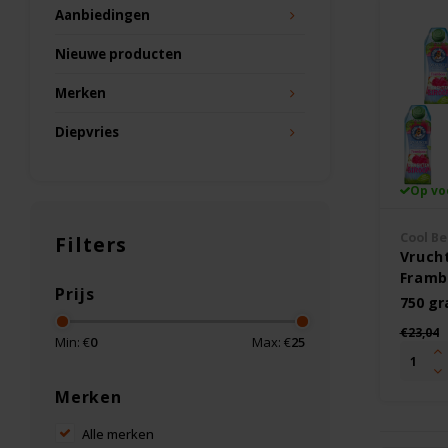
Aanbiedingen
Nieuwe producten
Merken
Diepvries
Op vo
Cool Be
Filters
Vruch
Framb
Prijs
750ml 
750 g
Gluten
€23,04
Min: €
0
Max: €
25
Merken
Alle merken