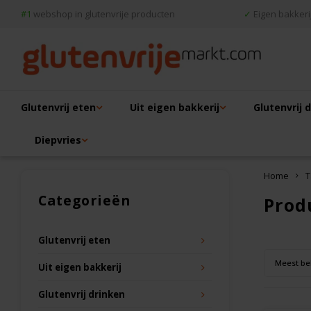
#1
webshop in glutenvrije producten
✓
Eigen bakkerij
Glutenvrij eten
Uit eigen bakkerij
Glutenvrij 
Diepvries
Home
T
Categorieën
Prod
Glutenvrij eten
Meest be
Uit eigen bakkerij
Glutenvrij drinken