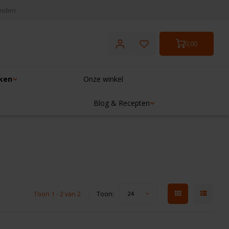
eiden
0,00
ken
Onze winkel
Blog & Recepten
Toon 1 - 2 van 2
Toon:
24