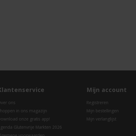
Klantenservice
Mijn account
ver ons
Registreren
hoppen in ons magazijn
Mijn bestellingen
ownload onze gratis app!
Mijn verlanglijst
genda Glutenvrije Markten 2026
lgemene voorwaarden