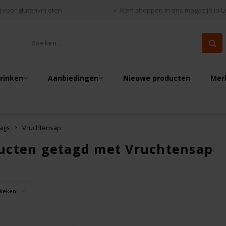
 voor glutenvrij eten
✓
Kom shoppen in ons magazijn in L
drinken
Aanbiedingen
Nieuwe producten
Mer
ags
Vruchtensap
ucten getagd met Vruchtensap
keken