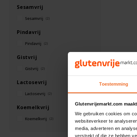
Sesamvrij
Sesamvrij
(2)
Pindavrij
Pindavrij
(2)
Gistvrij
Gistvrij
(2)
Lactosevrij
Toestemming
Lactosevrij
(2)
Glutenvrijemarkt.com maakt
Koemelkvrij
We gebruiken cookies om cont
Koemelkvrij
(2)
websiteverkeer te analyseren
media, adverteren en analys
verstrekt of die ze hebben v