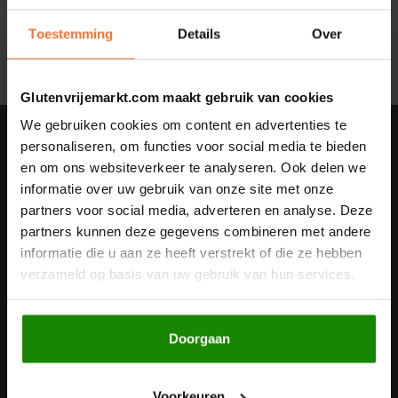
Geen producten gevonden!...
Noten, Zaden & Superfood
Toestemming
Details
Over
Bonvita
Healthy by Moms in shape
Candy Tree
Glutenvrijemarkt.com maakt gebruik van cookies
Bewuste Voeding
We gebruiken cookies om content en advertenties te
Cenovis
Nieuwsbrief
personaliseren, om functies voor social media te bieden
en om ons websiteverkeer te analyseren. Ook delen we
Miss Glutenvrij's Favorieten
Ontvang de laatste updates, nieuws en aanbiedingen via email
Cereal
informatie over uw gebruik van onze site met onze
partners voor social media, adverteren en analyse. Deze
Najaarsproducten
Ciao Gluten
partners kunnen deze gegevens combineren met andere
informatie die u aan ze heeft verstrekt of die ze hebben
Volg ons
Toastabags
Consenza
verzameld op basis van uw gebruik van hun services.
Bakvormen
Corn Crake
Doorgaan
Contact
Voedingssupplementen
Damhert
Klantenservice
Voorkeuren