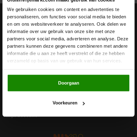
Noten, Zaden & Superfood
We gebruiken cookies om content en advertenties te
Bonvita
Nieuwsbrief
personaliseren, om functies voor social media te bieden
en om ons websiteverkeer te analyseren. Ook delen we
Healthy by Moms in shape
Ontvang de laatste updates, nieuws en aanbiedingen via email
Candy Tree
informatie over uw gebruik van onze site met onze
partners voor social media, adverteren en analyse. Deze
Bewuste Voeding
Cenovis
partners kunnen deze gegevens combineren met andere
informatie die u aan ze heeft verstrekt of die ze hebben
Volg ons
Miss Glutenvrij's Favorieten
verzameld op basis van uw gebruik van hun services.
Cereal
Najaarsproducten
Ciao Gluten
Doorgaan
Contact
Toastabags
Consenza
Klantenservice
Voorkeuren
Bakvormen
Corn Crake
Mijn account
Voedingssupplementen
Damhert