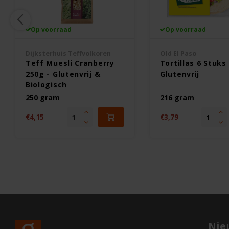
Op voorraad
Op voorraad
Dijksterhuis Teffvolkoren
Old El Paso
Teff Muesli Cranberry
Tortillas 6 Stuks 
250g - Glutenvrij &
Glutenvrij
Biologisch
250 gram
216 gram
€4,15
€3,79
Nie