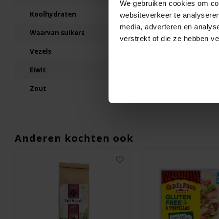
We gebruiken cookies om cont
Chokay
Koolhydraten
60,2g
websiteverkeer te analyseren
Pure Chocoladereep Ex
media, adverteren en analys
Dark Biologisch -
Waarvan suikers
3,0g
Glutenvrij
verstrekt of die ze hebben v
70 gram
Vezels
9,7g
€4,79
Eiwit
13,2g
Zout
0,03g
Anderen kochten ook