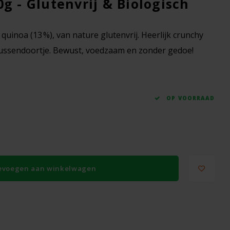
g - Glutenvrij & Biologisch
 quinoa (13 %), van nature glutenvrij. Heerlijk crunchy
 tussendoortje. Bewust, voedzaam en zonder gedoe!
OP VOORRAAD
evoegen aan winkelwagen