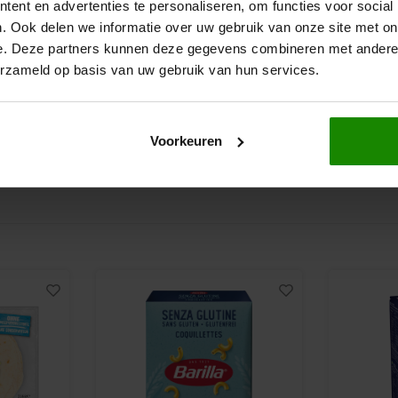
ent en advertenties te personaliseren, om functies voor social
Dijksterhuis Teffvolkoren
Dijksterhui
. Ook delen we informatie over uw gebruik van onze site met on
tra
Teff Meel Wit 500g -
Teff Vlok
e. Deze partners kunnen deze gegevens combineren met andere i
Glutenvrij
Glutenvrij
erzameld op basis van uw gebruik van hun services.
500 gram
500 gram
€3,70
€4,45
Voorkeuren