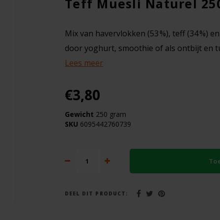
Teff Muesli Naturel 250
Mix van havervlokken (53 %), teff (34 %) en
door yoghurt, smoothie of als ontbijt en
Lees meer
€3,80
Gewicht
250 gram
SKU
6095442760739
To
DEEL DIT PRODUCT: