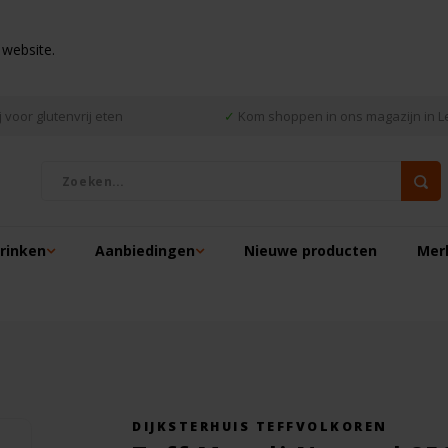
 website.
 voor glutenvrij eten
✓
Kom shoppen in ons magazijn in L
drinken
Aanbiedingen
Nieuwe producten
Mer
DIJKSTERHUIS TEFFVOLKOREN