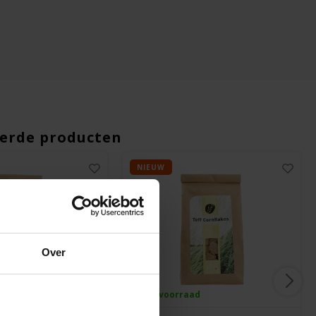
erde producten
NIEUW
Over
ad
Op voorraad