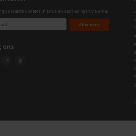
g de laatste updates, nieuws en aanbiedingen via email
O
S
Abonneer
D
A
A
g ons
B
V
K
R
S
D
ble