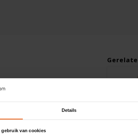
Gerelate
Details
Op voorraad
Op voorra
 gebruik van cookies