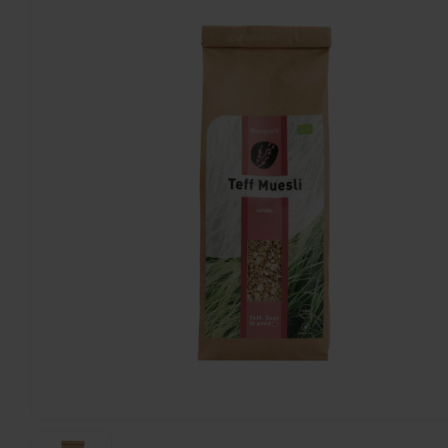
Barilla
Fusilli - Glutenvrij
400 gram
€3,25