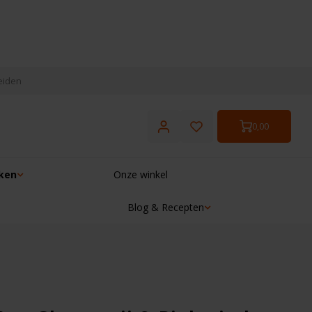
eiden
0,00
ken
Onze winkel
Blog & Recepten
☓