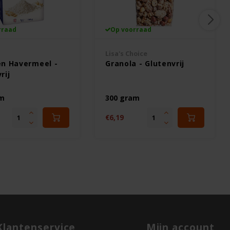
rraad
Op voorraad
Lisa's Choice
en Havermeel -
Granola - Glutenvrij
rij
am
300 gram
€6,19
Klantenservice
Mijn account