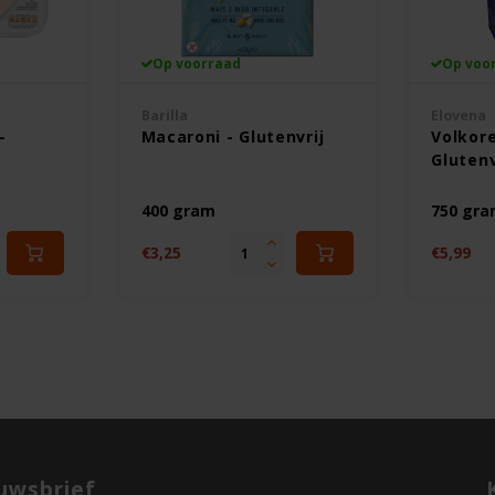
Op voorraad
Op voo
Barilla
Elovena
-
Macaroni - Glutenvrij
Volkor
Glutenv
400 gram
750 gr
€3,25
€5,99
uwsbrief