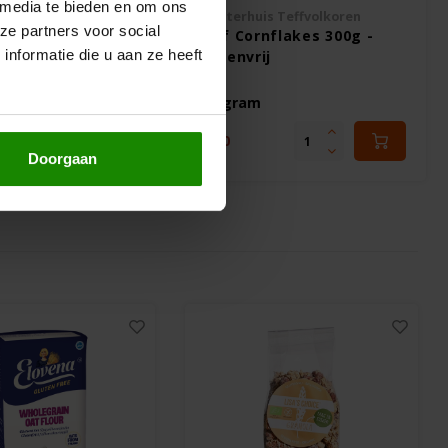
 media te bieden en om ons
s Teffvolkoren
Dijksterhuis Teffvolkoren
ze partners voor social
ken 500g -
Teff Cornflakes 300g -
nformatie die u aan ze heeft
Glutenvrij
300 gram
€4,60
Doorgaan