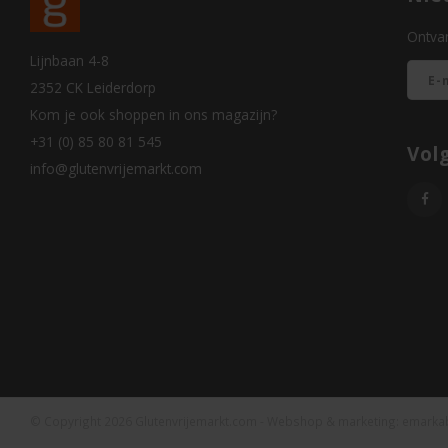
Ontvan
Lijnbaan 4-8
2352 CK Leiderdorp
Kom je ook shoppen in ons magazijn?
+31 (0) 85 80 81 545
Vol
info@glutenvrijemarkt.com
© Copyright 2026 Glutenvrijemarkt.com - Webshop & marketing:
emarka