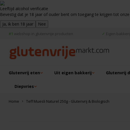
Leeftijd alcohol verificatie
Bevestig dat je 18 jaar of ouder bent om toegang te krijgen tot onze
Ja, ik ben 18 jaar
Nee
#1
webshop in glutenvrije producten
✓
Eigen bakkerij
Glutenvrij eten
Uit eigen bakkerij
Glutenvrij 
Diepvries
Home
Teff Muesli Naturel 250g - Glutenvrij & Biologisch
Dit vind je misschien ook leuk