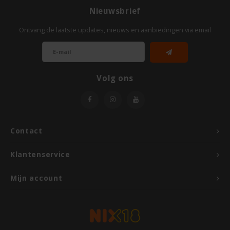
Nieuwsbrief
Odenwald
Ontvang de laatste updates, nieuws en aanbiedingen via email
OKONO
Old El Paso
Volg ons
Onoff Spices
Peak's Free From
Contact
Piaceri Mediterranei
Klantenservice
Poensgen
Mijn account
Proceli
Riso Scotti