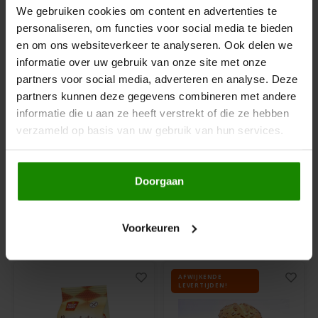
We gebruiken cookies om content en advertenties te
Hey! Pizza
personaliseren, om functies voor social media te bieden
en om ons websiteverkeer te analyseren. Ook delen we
Horizon
informatie over uw gebruik van onze site met onze
partners voor social media, adverteren en analyse. Deze
Op voorraad
Op voorraad
partners kunnen deze gegevens combineren met andere
I am Gluten Free
Doves Farm
Joannusmolen
informatie die u aan ze heeft verstrekt of die ze hebben
Pannenkoeken mix -
Proteïne
verzameld op basis van uw gebruik van hun services.
Glutenvrij
Pannenkoekenmix -
Inglese Gluten Free
Glutenvrij
300 gram
300 gram
Joannusmolen
Doorgaan
€2,99
€3,59
King Soba
Voorkeuren
Anderen kochten ook
Klein Duimpje
AFWIJKENDE
Klepper & Klepper
LEVERTIJDEN!