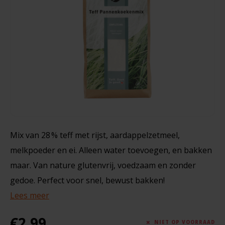
Noten, Zaden & Superfood
Bonvita
240 gram
Healthy by Moms in shape
Candy Tree
€3,20
Bewuste Voeding
Cenovis
Miss Glutenvrij's Favorieten
Cereal
Najaarsproducten
Ciao Gluten
Mix van 28 % teff met rijst, aardappelzetmeel,
melkpoeder en ei. Alleen water toevoegen, en bakken
Toastabags
Consenza
maar. Van nature glutenvrij, voedzaam en zonder
Bakvormen
gedoe. Perfect voor snel, bewust bakken!
Corn Crake
Lees meer
Voedingssupplementen
Damhert
€2,99
NIET OP VOORRAAD