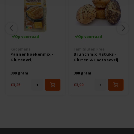
Le Poole
Leev
Le pain des Fleurs
Op voorraad
Op voorraad
Lima
Koopmans
I am Gluten Free
Pannenkoekenmix -
Brunchmix 4 stuks -
Glutenvrij
Gluten & Lactosevrij
Lisa's Choice
300 gram
300 gram
Mixwell
€3,25
€3,99
Nairn's
Nakd
Nutrifree