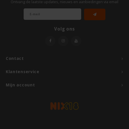
Ontvang de laatste updates, nieuws en aanbiedingen via email
Odenwald
OKONO
Volg ons
Old El Paso
Onoff Spices
Contact
Peak's Free From
Klantenservice
Piaceri Mediterranei
Mijn account
Poensgen
Proceli
Riso Scotti