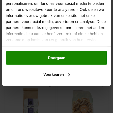
personaliseren, om functies voor social media te bieden
Hey! Pizza
en om ons websiteverkeer te analyseren. Ook delen we
Op voorraad
Op voorraad
informatie over uw gebruik van onze site met onze
partners voor social media, adverteren en analyse. Deze
Horizon
Dijksterhuis Teffvolkoren
Dijksterhuis Teffvolkoren
partners kunnen deze gegevens combineren met andere
Teff Vlokken 500g -
Teff Pops 280g -
informatie die u aan ze heeft verstrekt of die ze hebben
Glutenvrij
Glutenvrij
I am Gluten Free
verzameld op basis van uw gebruik van hun services.
500 gram
280 gram
Inglese Gluten Free
€4,45
€4,85
Doorgaan
Joannusmolen
Anderen kochten ook
King Soba
Voorkeuren
Klein Duimpje
Klepper & Klepper