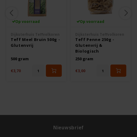
Le Poole
Leev
Op voorraad
Op voorraad
Le pain des Fleurs
Dijksterhuis Teffvolkoren
Dijksterhuis Teffvolkoren
Teff Meel Bruin 500g -
Teff Penne 250g -
Glutenvrij
Glutenvrij &
Lima
Biologisch
500 gram
250 gram
Lisa's Choice
€3,70
€3,00
Mixwell
Nairn's
Nakd
Nieuwsbrief
Nutrifree