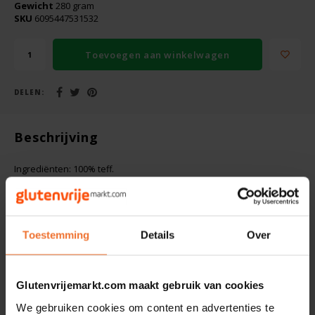
Boeken
Gewicht
280 gram
De Bron
SKU
6095447531532
Overig
Dijksterhuis Teffvolkoren
Toevoegen aan winkelwagen
Doves Farm
DELEN:
Fiordifrutta
Beschrijving
Gullón
Ingrediënten: 100% teff.
Guto's
Gerelateerde producten
Hammermühle
Toestemming
Details
Over
Happy Farm
Glutenvrijemarkt.com maakt gebruik van cookies
Het Blauwe Huis
We gebruiken cookies om content en advertenties te