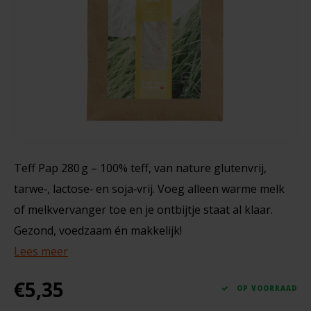
Noten, Zaden & Superfood
Bonvita
500 gram
Healthy by Moms in shape
Candy Tree
€5,29
Bewuste Voeding
Cenovis
Miss Glutenvrij's Favorieten
Cereal
Teff Pap 280 g – 100% teff, van nature glutenvrij,
Najaarsproducten
Ciao Gluten
tarwe‑, lactose‑ en soja‑vrij. Voeg alleen warme melk
Toastabags
of melkvervanger toe en je ontbijtje staat al klaar.
Consenza
Gezond, voedzaam én makkelijk!
Bakvormen
Corn Crake
Lees meer
Voedingssupplementen
€5,35
Damhert
OP VOORRAAD