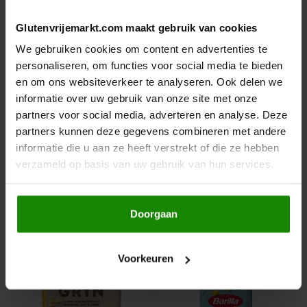
Le Poole
Glutenvrijemarkt.com maakt gebruik van cookies
Glutenvrij
Leev
We gebruiken cookies om content en advertenties te
Lactosevrij
Kippeneivrij
personaliseren, om functies voor social media te bieden
Le pain des Fleurs
Pindavrij
en om ons websiteverkeer te analyseren. Ook delen we
Lupinevrij
informatie over uw gebruik van onze site met onze
Lima
Zonder toegevoegde suikers
partners voor social media, adverteren en analyse. Deze
Tarwevrij
partners kunnen deze gegevens combineren met andere
Koemelkvrij
Lisa's Choice
informatie die u aan ze heeft verstrekt of die ze hebben
Notenvrij
verzameld op basis van uw gebruik van hun services.
Sesamvrij
Mixwell
Gerelateerde producten
Doorgaan
Nairn's
Nakd
Voorkeuren
Nutrifree