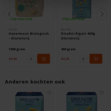
Odenwald
OKONO
Op voorraad
Op voorraad
Schär
Barilla
Old El Paso
Havermout Biologisch
Ditalini Rigati 400g -
- Glutenvrij
Glutenvrij
Onoff Spices
1000 gram
400 gram
Peak's Free From
€5,99
€3,25
Piaceri Mediterranei
Anderen kochten ook
Poensgen
Proceli
Riso Scotti