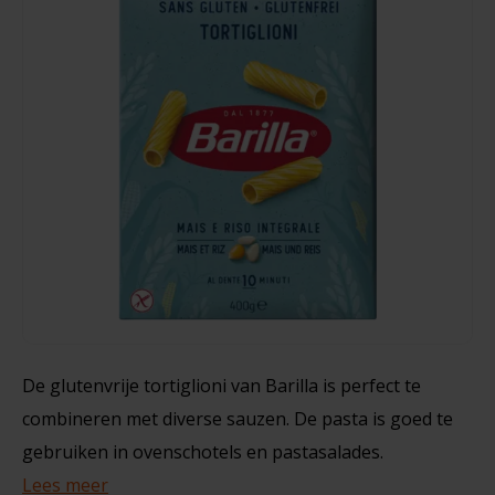
Noten, Zaden & Superfood
Bonvita
Healthy by Moms in shape
Massimo Zero
Candy Tree
Caserecce 400 gram - Glutenvrij
Bewuste Voeding
Cenovis
400 gram
Miss Glutenvrij's Favorieten
Cereal
€2,99
Najaarsproducten
Ciao Gluten
Toastabags
Consenza
De glutenvrije tortiglioni van Barilla is perfect te
Bakvormen
Corn Crake
combineren met diverse sauzen. De pasta is goed te
Voedingssupplementen
gebruiken in ovenschotels en pastasalades.
Damhert
Lees meer