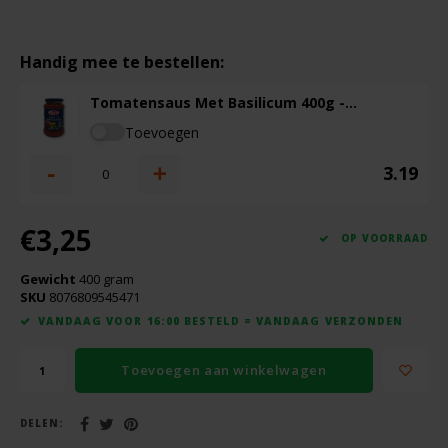
Boeken
De Bron
Overig
Handig mee te bestellen:
Dijksterhuis Teffvolkoren
Tomatensaus Met Basilicum 400g -
Doves Farm
Glutenvrij
Toevoegen
-
+
Fiordifrutta
3.19
Gullón
€3,25
OP VOORRAAD
Guto's
Gewicht
400 gram
SKU
8076809545471
VANDAAG VOOR 16:00 BESTELD = VANDAAG VERZONDEN
Hammermühle
Toevoegen aan winkelwagen
Happy Farm
DELEN:
Het Blauwe Huis