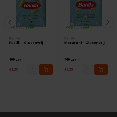
Rosies
Schär
Op voorraad
Op voorraad
Schnitzer
Barilla
Barilla
Fusilli - Glutenvrij
Macaroni - Glutenvrij
Semper
400 gram
400 gram
Slaapmutske
€3,25
€3,25
Sublimix
Swiet Moffo
Tasty Me