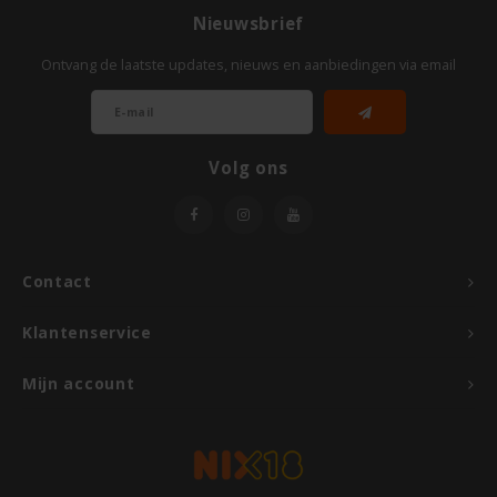
TerraSana
Nieuwsbrief
Ontvang de laatste updates, nieuws en aanbiedingen via email
Turtle
VA Foods/NOMM'it
Volg ons
VAT'M
Yakso
Contact
Yam
Klantenservice
Your Organic Nature
Mijn account