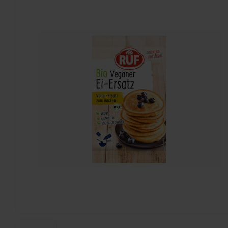
Schär
Vezelrijke Biscuits - Glutenvrij
150 gram
€2,25