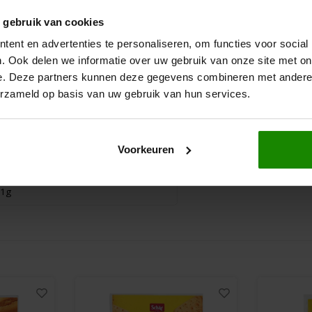
596kJ/377kcal
Tasty Me
Tasty Me
 gebruik van cookies
Chocolade Kleurstof Blauw
Churros &
,8g
10ml - Glutenvrij
- Glutenvr
ent en advertenties te personaliseren, om functies voor social
,2g
. Ook delen we informatie over uw gebruik van onze site met on
0 gram
350 gram
e. Deze partners kunnen deze gegevens combineren met andere i
3g
erzameld op basis van uw gebruik van hun services.
€2,49
€1,9
€3,99
,1g
Voorkeuren
3g
,1g