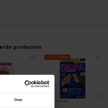
erde producten
THT 5-10-2026
Over
ad
Op voorraad