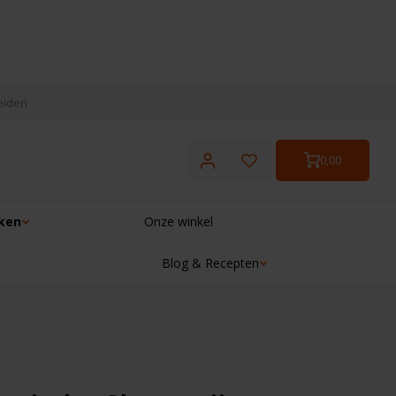
eiden
0,00
ken
Onze winkel
Blog & Recepten
☓