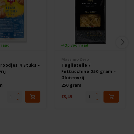
rraad
Op voorraad
Massimo Zero
roodjes 4 Stuks -
Tagliatelle /
rij
Fettucchine 250 gram -
Glutenvrij
am
250 gram
€3,49