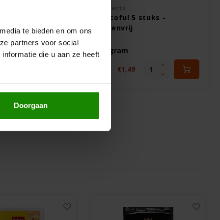
Prewetts
 Donuts Mix 350g
Chocoful 5 stuks -
ij
Glutenvrij
 media te bieden en om ons
ze partners voor social
100 gram
nformatie die u aan ze heeft
9
€1,49
€2,99
Doorgaan