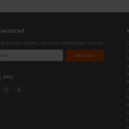
uwsbrief
g de laatste updates, nieuws en aanbiedingen via email
O
S
Abonneer
D
A
A
g ons
B
V
K
R
S
D