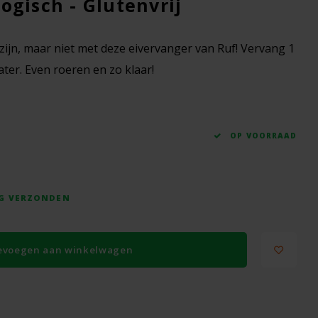
ogisch - Glutenvrij
 zijn, maar niet met deze eivervanger van Ruf! Vervang 1
ter. Even roeren en zo klaar!
OP VOORRAAD
AG VERZONDEN
evoegen aan winkelwagen