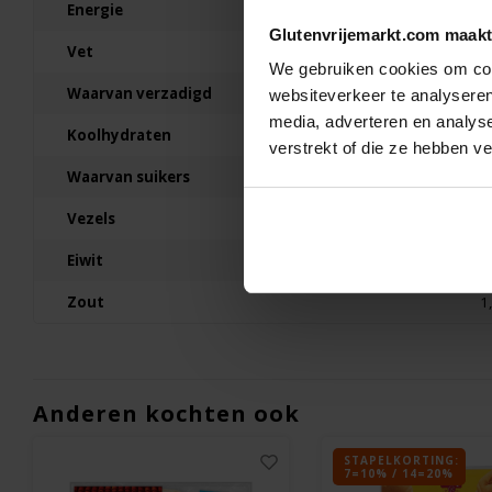
Energie
1
Prewetts
Glutenvrijemarkt.com maakt
Viennese Fingers -
Vet
2
Glutenvrij
We gebruiken cookies om cont
Waarvan verzadigd
1
websiteverkeer te analyseren
120 gram
media, adverteren en analys
Koolhydraten
6
verstrekt of die ze hebben v
€1,49
€2,99
Waarvan suikers
1
Vezels
Eiwit
2
Zout
1
Anderen kochten ook
STAPELKORTING:
7=10% / 14=20%