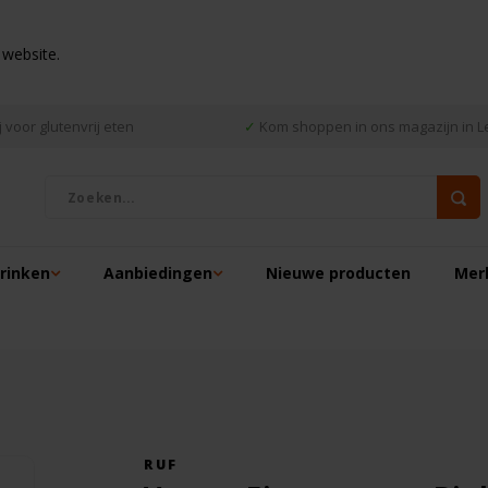
 website.
 voor glutenvrij eten
✓
Kom shoppen in ons magazijn in L
drinken
Aanbiedingen
Nieuwe producten
Mer
RUF