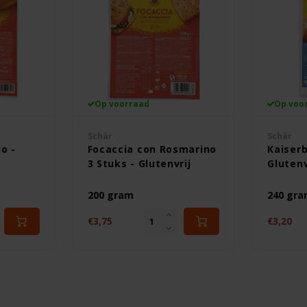
Op voorraad
Op voo
Schär
Schär
o -
Focaccia con Rosmarino
Kaiserb
3 Stuks - Glutenvrij
Glutenv
200 gram
240 gr
€3,75
€3,20