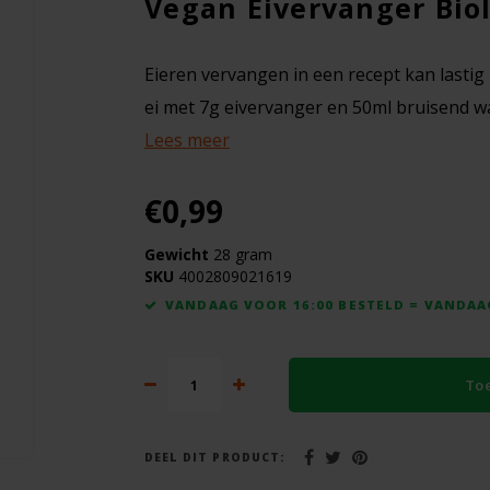
Vegan Eivervanger Biol
Eieren vervangen in een recept kan lastig
ei met 7g eivervanger en 50ml bruisend wa
Lees meer
€0,99
Gewicht
28 gram
SKU
4002809021619
VANDAAG VOOR 16:00 BESTELD = VANDA
To
DEEL DIT PRODUCT: