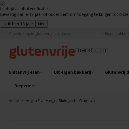
Leeftijd alcohol verificatie
Bevestig dat je 18 jaar of ouder bent om toegang te krijgen tot onze
Ja, ik ben 18 jaar
Nee
#1
webshop in glutenvrije producten
✓
Eigen bakkerij
Glutenvrij eten
Uit eigen bakkerij
Glutenvrij 
Diepvries
Home
Vegan Eivervanger Biologisch - Glutenvrij
Dit vind je misschien ook leuk