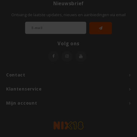
Nieuwsbrief
Odenwald
Ontvang de laatste updates, nieuws en aanbiedingen via email
OKONO
Old El Paso
Volg ons
Onoff Spices
Peak's Free From
Contact
Piaceri Mediterranei
Klantenservice
Poensgen
Mijn account
Proceli
Riso Scotti