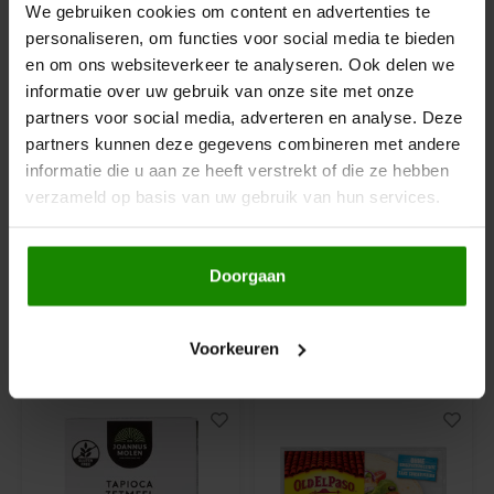
We gebruiken cookies om content en advertenties te
Hey! Pizza
personaliseren, om functies voor social media te bieden
en om ons websiteverkeer te analyseren. Ook delen we
informatie over uw gebruik van onze site met onze
Horizon
Op voorraad
Op voorraad
partners voor social media, adverteren en analyse. Deze
partners kunnen deze gegevens combineren met andere
I am Gluten Free
Odenwald Bakery
Le Poole
informatie die u aan ze heeft verstrekt of die ze hebben
Bruine Meerzaden
Psylliumvezel
verzameld op basis van uw gebruik van hun services.
Puntjes 4 Stuks -
(Fiberhusk) 250 gram -
Inglese Gluten Free
Glutenvrij
Glutenvrij
360 gram
250 gram
Joannusmolen
Doorgaan
€5,99
€7,99
King Soba
Voorkeuren
Anderen kochten ook
Klein Duimpje
Klepper & Klepper