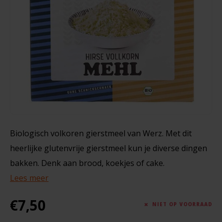
Noten, Zaden & Superfood
Bonvita
1000 gram
Healthy by Moms in shape
Candy Tree
€5,25
Bewuste Voeding
Cenovis
Miss Glutenvrij's Favorieten
Cereal
Najaarsproducten
Ciao Gluten
Biologisch volkoren gierstmeel van Werz. Met dit
heerlijke glutenvrije gierstmeel kun je diverse dingen
Toastabags
Consenza
bakken. Denk aan brood, koekjes of cake.
Bakvormen
Lees meer
Corn Crake
Voedingssupplementen
€7,50
Damhert
NIET OP VOORRAAD