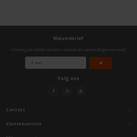
Le Poole
Leev
Le pain des Fleurs
Nieuwsbrief
Lima
Ontvang de laatste updates, nieuws en aanbiedingen via email
Lisa's Choice
Volg ons
Mixwell
Nairn's
Contact
Nakd
Klantenservice
Nutrifree