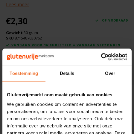
Boeken
Lees meer
De Bron
Overig
€2,30
Dijksterhuis Teffvolkoren
OP VOORRAAD
Gewicht
30 gram
Doves Farm
SKU
8715487030762
VANDAAG VOOR 16:00 BESTELD = VANDAAG VERZONDEN
Fiordifrutta
Toevoegen aan winkelwagen
Gullón
Toestemming
Details
Over
DELEN:
Guto's
Beschrijving
Glutenvrijemarkt.com maakt gebruik van cookies
Hammermühle
We gebruiken cookies om content en advertenties te
Ingrediënten: Zonnehoed*.
personaliseren, om functies voor social media te bieden
Happy Farm
en om ons websiteverkeer te analyseren. Ook delen we
*= biologisch
informatie over uw gebruik van onze site met onze
Het Blauwe Huis
partners voor social media, adverteren en analyse. Deze