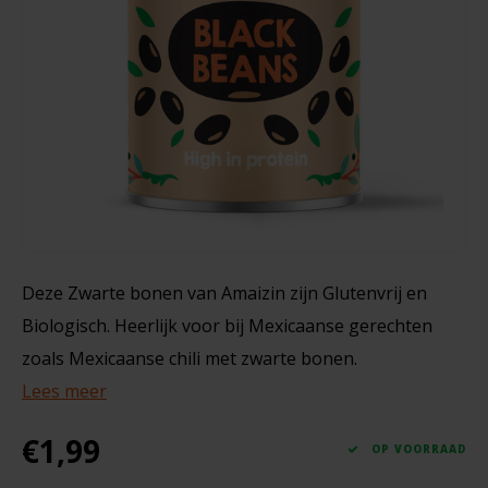
Noten, Zaden & Superfood
Bonvita
400 gram
Healthy by Moms in shape
Candy Tree
€3,25
Bewuste Voeding
Cenovis
Miss Glutenvrij's Favorieten
Cereal
Najaarsproducten
Ciao Gluten
Deze Zwarte bonen van Amaizin zijn Glutenvrij en
Biologisch. Heerlijk voor bij Mexicaanse gerechten
Toastabags
Consenza
zoals Mexicaanse chili met zwarte bonen.
Bakvormen
Lees meer
Corn Crake
Voedingssupplementen
€1,99
Damhert
OP VOORRAAD