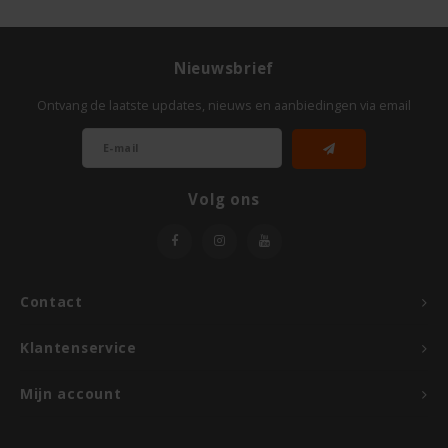
Odenwald
Nieuwsbrief
OKONO
Ontvang de laatste updates, nieuws en aanbiedingen via email
Old El Paso
Onoff Spices
Volg ons
Peak's Free From
Piaceri Mediterranei
Contact
Poensgen
Klantenservice
Proceli
Mijn account
Riso Scotti