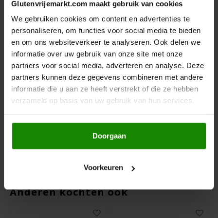
Glutenvrijemarkt.com maakt gebruik van cookies
Hey! Pizza
We gebruiken cookies om content en advertenties te
personaliseren, om functies voor social media te bieden
Horizon
en om ons websiteverkeer te analyseren. Ook delen we
informatie over uw gebruik van onze site met onze
partners voor social media, adverteren en analyse. Deze
I am Gluten Free
Op voorraad
Op voorraad
partners kunnen deze gegevens combineren met andere
informatie die u aan ze heeft verstrekt of die ze hebben
La Bio Idea
La Bio Idea
Inglese Gluten Free
Bonen mix Biologisch
Witte Bonen
verzameld op basis van uw gebruik van hun services.
- Glutenvrij
(Cannellini) Biologisch
- Glutenvrij
Joannusmolen
400 gram
400 gram
Doorgaan
€1,89
€1,89
€1,99
€1,99
King Soba
Voorkeuren
Klein Duimpje
Anderen kochten ook
Klepper & Klepper