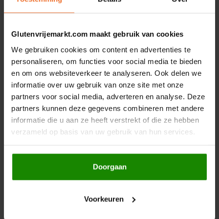
Le Poole
Reacties
Leev
Glutenvrijemarkt.com maakt gebruik van cookies
Petra
27 JAN 2025
We gebruiken cookies om content en advertenties te
Le pain des Fleurs
De cakemix was de beste ooit! Heb nog geen goede vervanger
personaliseren, om functies voor social media te bieden
gevonden. Wat waren de ingrediënten? Erg jammer dat dat Lieke is
en om ons websiteverkeer te analyseren. Ook delen we
vrij van gestopt is!
Lima
informatie over uw gebruik van onze site met onze
partners voor social media, adverteren en analyse. Deze
Lisa's Choice
Tanja
2 SEP 2022
partners kunnen deze gegevens combineren met andere
informatie die u aan ze heeft verstrekt of die ze hebben
Oh nee, jullie quinoa haver brood is het enige echt lekkere
Mixwell
glutenvrij brood… heel jammer. Al idee voor vervanger?
verzameld op basis van uw gebruik van hun services.
Nairn's
Lisa van Dijk
1 SEP 2022
Doorgaan
Ik ben/ was zo blij met jullie haver Quinoa brood lekker en goed
Nakd
voor mijn spijsvertering……
En nu kan ik het nergens meer kopen …….wat erg !
Voorkeuren
Heb je daar ook een vervanger voor ?
Nutrifree
Het ga jullie goed.