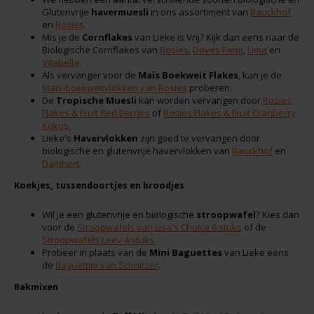
Boeken
De Bron
Glutenvrije
havermuesli
in ons assortiment van
Bauckhof
en
Rosies
.
Mis je de
Cornflakes
van Lieke is Vrij? Kijk dan eens naar de
Overig
Dijksterhuis Teffvolkoren
Biologische Cornflakes van
Rosies
,
Doves Farm
,
Lima
en
Vitabella
.
Als vervanger voor de
Maïs Boekweit Flakes
, kan je de
Doves Farm
Maïs-boekweitvlokken van Rosies
proberen.
De
Tropische Muesli
kan worden vervangen door
Rosies
Flakes & Fruit Red Berries
of
Rosies Flakes & Fruit Cranberry
Fiordifrutta
Kokos.
Lieke's
Havervlokken
zijn goed te vervangen door
biologische en glutenvrije havervlokken van
Bauckhof
en
Gullón
Damhert
.
Koekjes, tussendoortjes en broodjes
Guto's
Wil je een glutenvrije en biologische
stroopwafel
? Kies dan
voor de
Stroopwafels van Lisa's Choice 6 stuks
of de
Hammermühle
Stroopwafels Leev 4 stuks.
Probeer in plaats van de
Mini Baguettes
van Lieke eens
de
Baguettini van Schnitzer
.
Happy Farm
Bakmixen
Het Blauwe Huis