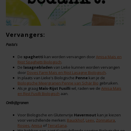
Noten, Zaden & Superfood
Bonvita
Healthy by Moms in shape
Candy Tree
Vervangers:
Bewuste Voeding
Cenovis
Pasta's
De
spaghetti
kan worden vervangen door
Amisa Maïs en
Miss Glutenvrij's Favorieten
Cereal
Rijst Spaghetti Biologisch
.
De
lasagnebladen
van Lieke kunnen worden vervangen
Najaarsproducten
door
Doves Farm Maïs en Rijst Lasagne Biologisch
.
Ciao Gluten
In plaats van Lieke's Biologische
Penne
kan je de
Biologische Meergranen Penne van Schär Bio
gebruiken.
Toastabags
Als je graag
Maïs-Rijst Fusilli
wil, raden we de
Amisa Maïs
Consenza
en Rijst Fusilli Biologisch
aan.
Bakvormen
Ontbijtgranen
Corn Crake
Voor Biologische en Glutenvrije
Havermout
kan je kiezen
Voedingssupplementen
Damhert
voor verschillende merken:
Bauckhof
,
Leev
,
Zonnatura
,
Rosies
,
Amisa
of
TerraSana
.
We hebben een aantal verschillende soorten Biologische en