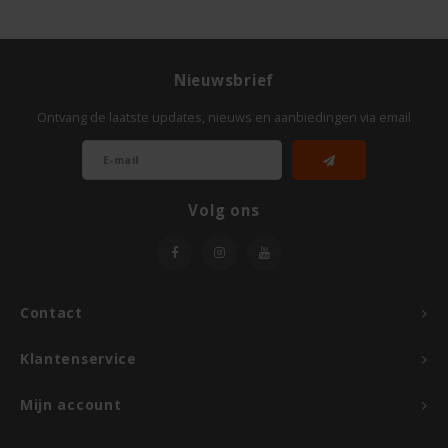
TerraSana
Turtle
Nieuwsbrief
VA Foods/NOMM'it
Ontvang de laatste updates, nieuws en aanbiedingen via email
VAT'M
Volg ons
Yakso
Yam
Contact
Your Organic Nature
Klantenservice
Mijn account