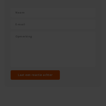
Rosies
Schär
Schnitzer
Semper
Slaapmutske
Sublimix
Laat een reactie achter
Swiet Moffo
Tasty Me