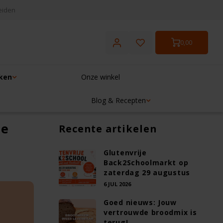
eiden
0,00
ken
Onze winkel
Blog & Recepten
ze
Recente artikelen
Glutenvrije
Back2Schoolmarkt op
zaterdag 29 augustus
6 JUL 2026
Goed nieuws: Jouw
vertrouwde broodmix is
terug!