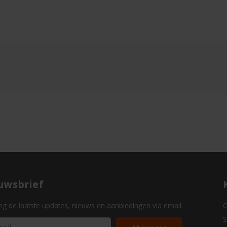
uwsbrief
g de laatste updates, nieuws en aanbiedingen via email
O
S