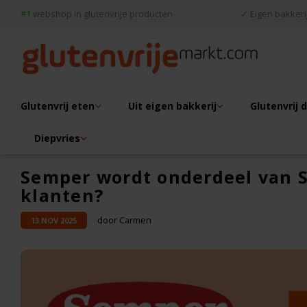
#1
webshop in glutenvrije producten
✓
Eigen bakkerij
Glutenvrij eten
Uit eigen bakkerij
Glutenvrij 
Diepvries
Semper wordt onderdeel van S
klanten?
door Carmen
13 NOV 2025