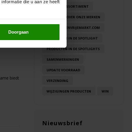
nformatie die u aan ze heeft
NIEUW IN ASSORTIMENT
NIEUWTJES OVER ONZE MERKEN
OVER GLUTENVRIJEMARKT.COM
Doorgaan
PRODUCTEN IN DE SPOTLIGHT
PRODUCTEN IN DE SPOTLIGHTS
SAMENWERKINGEN
UPDATE VOORRAAD
name biedt
VERZENDING
WIJZIGINGEN PRODUCTEN
WIN
Nieuwsbrief