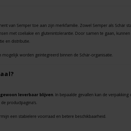
ment van Semper toe aan zijn merkfamilie. Zowel Semper als Schär st
nsen met coeliakie en glutenintolerantie. Door samen te gaan, kunnen
e en distributie.
jn mogelijk worden geïntegreerd binnen de Schär-organisatie.
taal?
gewoon leverbaar blijven
. In bepaalde gevallen kan de verpakking 
de productpagina’s.
rmijn een stabielere voorraad en betere beschikbaarheid.