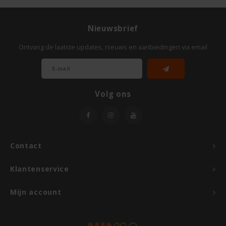
Le Poole
Leev
Nieuwsbrief
Ontvang de laatste updates, nieuws en aanbiedingen via email
Le pain des Fleurs
Lima
Volg ons
Lisa's Choice
Mixwell
Contact
Nairn's
Klantenservice
Nakd
Mijn account
Nutrifree