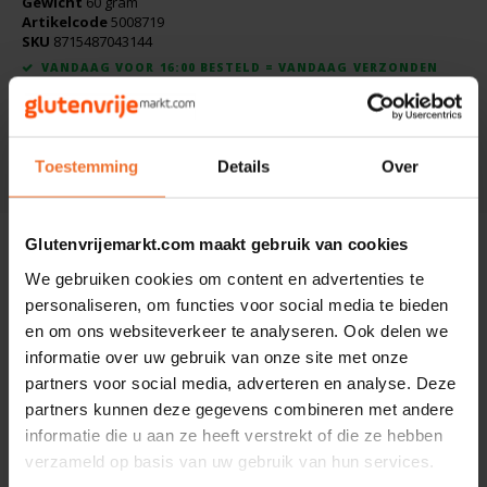
Gewicht
60 gram
Boeken
De Bron
Artikelcode
5008719
SKU
8715487043144
Overig
VANDAAG VOOR 16:00 BESTELD = VANDAAG VERZONDEN
Dijksterhuis Teffvolkoren
Toevoegen aan winkelwagen
Doves Farm
Toestemming
Details
Over
DELEN:
Fiordifrutta
Gullón
Glutenvrijemarkt.com maakt gebruik van cookies
Beschrijving
We gebruiken cookies om content en advertenties te
Ingrediënten: Fenegriekzaad**.
Guto's
personaliseren, om functies voor social media te bieden
en om ons websiteverkeer te analyseren. Ook delen we
**= Van biologisch dynamische herkomst.
Hammermühle
informatie over uw gebruik van onze site met onze
partners voor social media, adverteren en analyse. Deze
Anderen kochten ook
partners kunnen deze gegevens combineren met andere
Happy Farm
informatie die u aan ze heeft verstrekt of die ze hebben
verzameld op basis van uw gebruik van hun services.
Het Blauwe Huis