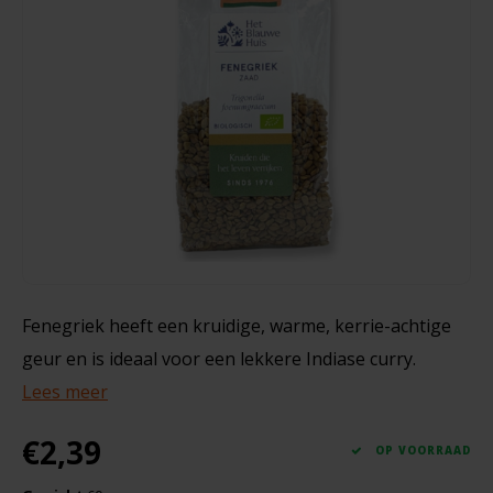
Noten, Zaden & Superfood
Bonvita
120 gram
Healthy by Moms in shape
Candy Tree
€1,49
€2,99
Bewuste Voeding
Cenovis
Miss Glutenvrij's Favorieten
Cereal
Najaarsproducten
Ciao Gluten
Fenegriek heeft een kruidige, warme, kerrie-achtige
Toastabags
Consenza
geur en is ideaal voor een lekkere Indiase curry.
Bakvormen
Lees meer
Corn Crake
€2,39
Voedingssupplementen
Damhert
OP VOORRAAD