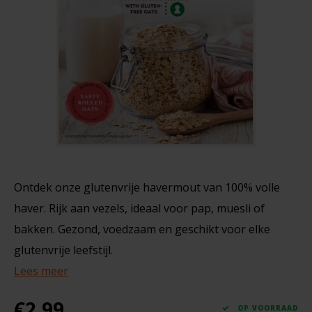
Noten, Zaden & Superfood
Bonvita
60 gram
Healthy by Moms in shape
Candy Tree
€1,49
Bewuste Voeding
Cenovis
Miss Glutenvrij's Favorieten
Cereal
Najaarsproducten
Ciao Gluten
Ontdek onze glutenvrije havermout van 100% volle
haver. Rijk aan vezels, ideaal voor pap, muesli of
Toastabags
Consenza
bakken. Gezond, voedzaam en geschikt voor elke
Bakvormen
glutenvrije leefstijl.
Corn Crake
Lees meer
Voedingssupplementen
Damhert
€2,99
OP VOORRAAD