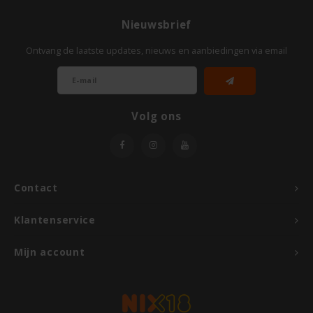
Odenwald
Nieuwsbrief
Ontvang de laatste updates, nieuws en aanbiedingen via email
OKONO
Old El Paso
Volg ons
Onoff Spices
Peak's Free From
Contact
Piaceri Mediterranei
Klantenservice
Poensgen
Mijn account
Proceli
Riso Scotti