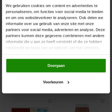
We gebruiken cookies om content en advertenties te
Hey! Pizza
personaliseren, om functies voor social media te bieden
en om ons websiteverkeer te analyseren. Ook delen we
Horizon
informatie over uw gebruik van onze site met onze
Op voorraad
Op voorraad
partners voor social media, adverteren en analyse. Deze
I am Gluten Free
partners kunnen deze gegevens combineren met andere
Schär
Lisa's Choice
informatie die u aan ze heeft verstrekt of die ze hebben
Havermout Biologisch
Havervlokken Grof
- Glutenvrij
Biologisch 450 gram -
Inglese Gluten Free
verzameld op basis van uw gebruik van hun services.
Glutenvrij
1000 gram
450 gram
Joannusmolen
Doorgaan
€5,99
€3,69
King Soba
Voorkeuren
Klein Duimpje
Anderen kochten ook
Klepper & Klepper