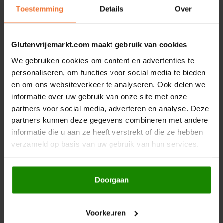
Toestemming
Details
Over
Hey! Pizza
* = van biologische landbouw.
Gerelateerde producten
Horizon
Glutenvrijemarkt.com maakt gebruik van cookies
We gebruiken cookies om content en advertenties te
I am Gluten Free
personaliseren, om functies voor social media te bieden
en om ons websiteverkeer te analyseren. Ook delen we
Inglese Gluten Free
informatie over uw gebruik van onze site met onze
partners voor social media, adverteren en analyse. Deze
partners kunnen deze gegevens combineren met andere
Joannusmolen
informatie die u aan ze heeft verstrekt of die ze hebben
verzameld op basis van uw gebruik van hun services.
King Soba
Op voorraad
Op voorraad
Klein Duimpje
Horizon
Fiordifrutta
Doorgaan
Zonnebloempasta
Pruimen Fruitbeleg
Biologisch - Glutenvrij
Biologisch - Glutenvrij
Klepper & Klepper
Voorkeuren
350 gram
250 gram