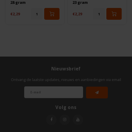
28 gram
23 gram
Odenwald
€2,29
€2,29
OKONO
Old El Paso
Onoff Spices
Peak's Free From
Nieuwsbrief
Ontvang de laatste updates, nieuws en aanbiedingen via email
Piaceri Mediterranei
Poensgen
Volg ons
Proceli
Riso Scotti