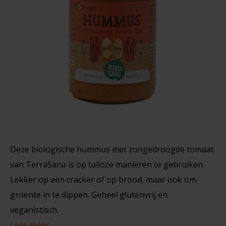
Noten, Zaden & Superfood
Bonvita
210 gram
Healthy by Moms in shape
Candy Tree
€3,15
€3,49
Bewuste Voeding
Cenovis
Miss Glutenvrij's Favorieten
Cereal
Najaarsproducten
Ciao Gluten
Deze biologische hummus met zongedroogde tomaat
Toastabags
Consenza
van TerraSana is op talloze manieren te gebruiken.
Bakvormen
Lekker op een cracker of op brood, maar ook om
Corn Crake
groente in te dippen. Geheel glutenvrij en
Voedingssupplementen
Damhert
veganistisch.
Lees meer