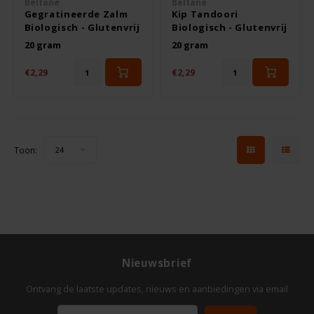
Beltane
Beltane
TerraSana
Gegratineerde Zalm
Kip Tandoori
Biologisch - Glutenvrij
Biologisch - Glutenvrij
Turtle
20 gram
20 gram
€2,29
€2,29
VA Foods/NOMM'it
VAT'M
Toon:
24
Yakso
Yam
Your Organic Nature
Nieuwsbrief
Ontvang de laatste updates, nieuws en aanbiedingen via email