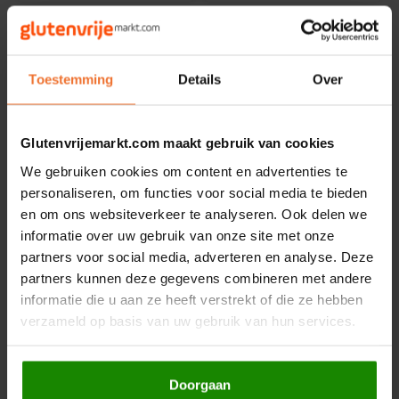
Le Poole
Leev
Toestemming
Details
Over
Le pain des Fleurs
Lima
Glutenvrijemarkt.com maakt gebruik van cookies
We gebruiken cookies om content en advertenties te
Op voorraad
Op voorraad
Lisa's Choice
personaliseren, om functies voor social media te bieden
Beltane
Beltane
en om ons websiteverkeer te analyseren. Ook delen we
Chili Wraps Biologisch
Siciliaanse
Mixwell
informatie over uw gebruik van onze site met onze
- Glutenvrij
Spaghettischotel
partners voor social media, adverteren en analyse. Deze
Biologisch - Glutenvrij
20 gram
30 gram
partners kunnen deze gegevens combineren met andere
Nairn's
informatie die u aan ze heeft verstrekt of die ze hebben
€2,29
€2,29
verzameld op basis van uw gebruik van hun services.
Nakd
Nutrifree
Doorgaan