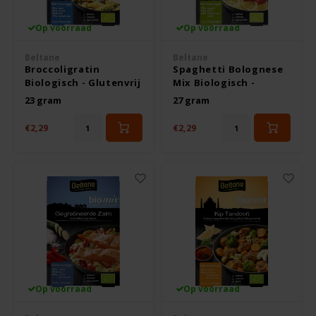
Op voorraad
Op voorraad
Rosies
Beltane
Beltane
Schär
Broccoligratin
Spaghetti Bolognese
Biologisch - Glutenvrij
Mix Biologisch -
Glutenvrij
23 gram
27 gram
Schnitzer
€2,29
€2,29
Semper
Slaapmutske
Sublimix
Swiet Moffo
Tasty Me
Op voorraad
Op voorraad