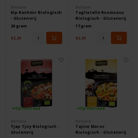
Boeken
De Bron
Beltane
Beltane
Kip Kashmir Biologisch
Tagliatelle Roomsaus
Overig
- Glutenvrij
Biologisch - Glutenvrij
Dijksterhuis Teffvolkoren
20 gram
17 gram
Doves Farm
€2,29
€2,29
Fiordifrutta
Gullón
Guto's
Hammermühle
Op voorraad
Op voorraad
Happy Farm
Beltane
Beltane
Tjap Tjoy Biologisch -
Tajine Maroc
Glutenvrij
Biologisch - Glutenvrij
Het Blauwe Huis