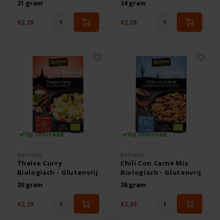
21 gram
24 gram
Hey! Pizza
€2,29
€2,29
Horizon
I am Gluten Free
Inglese Gluten Free
Joannusmolen
Op voorraad
Op voorraad
King Soba
Beltane
Beltane
Thaise Curry
Chili Con Carne Mix
Klein Duimpje
Biologisch - Glutenvrij
Biologisch - Glutenvrij
20 gram
28 gram
Klepper & Klepper
€2,29
€2,29