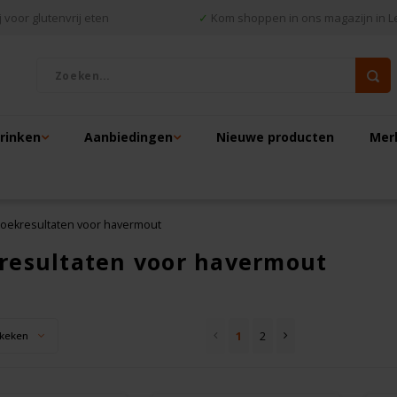
 voor glutenvrij eten
✓
Kom shoppen in ons magazijn in L
drinken
Aanbiedingen
Nieuwe producten
Mer
oekresultaten voor havermout
resultaten voor havermout
1
2
keken