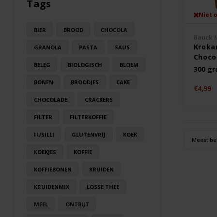
Tags
Niet 
BIER
BROOD
CHOCOLA
Bauck 
Kroka
GRANOLA
PASTA
SAUS
Choco
BELEG
BIOLOGISCH
BLOEM
Gluten
300 g
BONEN
BROODJES
CAKE
€4,99
CHOCOLADE
CRACKERS
FILTER
FILTERKOFFIE
FUSILLI
GLUTENVRIJ
KOEK
Meest be
KOEKJES
KOFFIE
KOFFIEBONEN
KRUIDEN
KRUIDENMIX
LOSSE THEE
MEEL
ONTBIJT