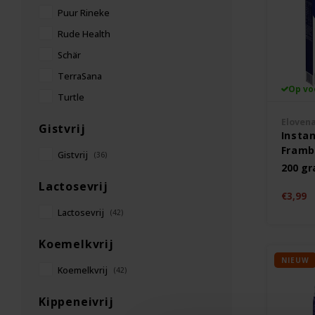
Puur Rineke
Rude Health
Schär
TerraSana
Op vo
Turtle
Eloven
Gistvrij
Insta
Frambo
Gistvrij
(36)
200 g
Lactosevrij
€3,99
Lactosevrij
(42)
Koemelkvrij
NIEUW
Koemelkvrij
(42)
Kippeneivrij