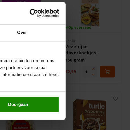
Op voorraad
Op voorraad
Over
ade Good
Schär
ranola Bites
Vezelrijke
hocolate Berry
Haverkoekjes -
ist - Glutenvrij
Glutenvrij
20 gram
150 gram
 media te bieden en om ons
ze partners voor social
,25
€2,99
nformatie die u aan ze heeft
Doorgaan