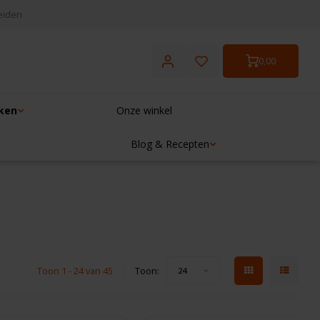
eiden
0,00
ken
Onze winkel
Blog & Recepten
Toon 1 - 24 van 45
Toon:
24