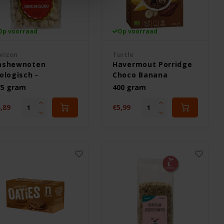
Op voorraad
Op voorraad
rizon
Turtle
ashewnoten
Havermout Porridge
ologisch -
Choco Banana
utenvrij
Biologisch 400 gram -
75 gram
400 gram
Glutenvrij
,89
€5,99