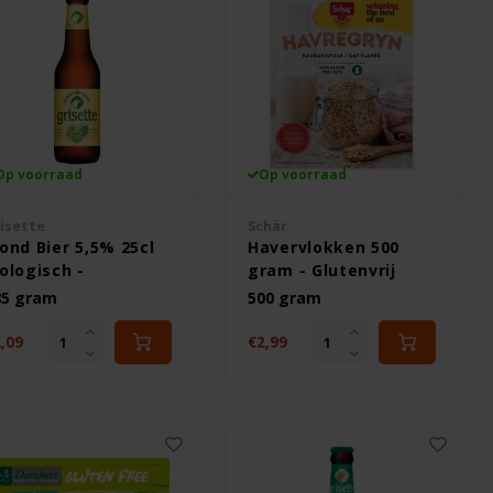
Op voorraad
Op voorraad
isette
Schär
lond Bier 5,5% 25cl
Havervlokken 500
ologisch -
gram - Glutenvrij
utenvrij
85 gram
500 gram
,09
€2,99