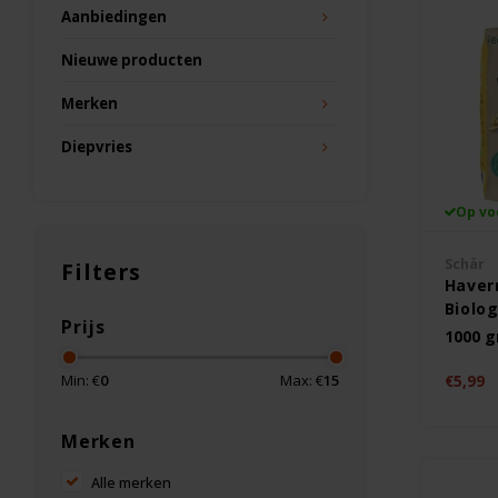
Aanbiedingen
Nieuwe producten
Merken
Diepvries
Op vo
Schär
Filters
Have
Biolog
Prijs
Gluten
1000 
Min: €
0
Max: €
15
€5,99
Merken
Alle merken