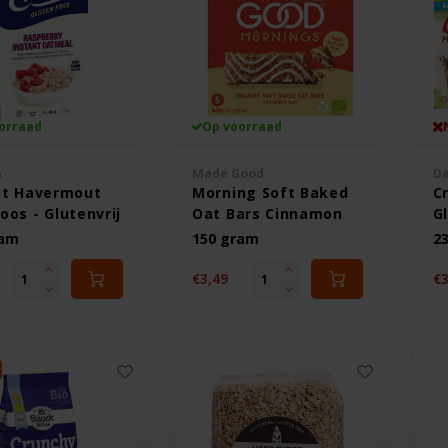
orraad
Op voorraad
a
Made Good
D
nt Havermout
Morning Soft Baked
C
os - Glutenvrij
Oat Bars Cinnamon
Gl
Bun - Glutenvrij
ram
150 gram
2
€3,49
€3