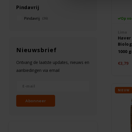
Pindavrij
Pindavrij
Op vo
(36)
Lima
Haver
Biolog
Nieuwsbrief
Gluten
1000 
Ontvang de laatste updates, nieuws en
€3,79
aanbiedingen via email
NIEUW
Abonneer