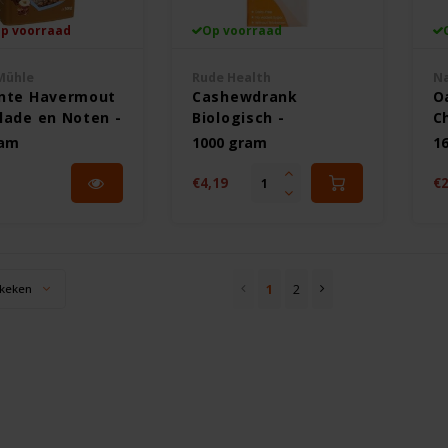
op voorraad
Op voorraad
Mühle
Rude Health
Na
nte Havermout
Cashewdrank
O
lade en Noten -
Biologisch -
Ch
vrij
Glutenvrij
ram
1000 gram
1
€4,19
€2
1
2
keken