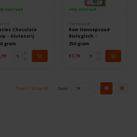
Op voorraad
Op voorraad
irn's
TerraSana
aties Chocolate
Raw Hennepzaad
ip - Glutenvrij
Biologisch -
Glutenvrij
60 gram
250 gram
,99
€7,79
Toon 1 - 24 van 45
Toon:
24