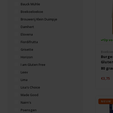
Bauck Mühle
Boekoeloekoe
Brouwerij Klein Duimpje
Damhert
Elovena
Op vo
Fiordifrutta
Grisette
Boekoe
Burger
Horizon
Gluten
I am Gluten Free
80 gr
Leev
€3,75
Lima
Lisa's Choice
Made Good
NIEUW
Nairn's
Poensgen