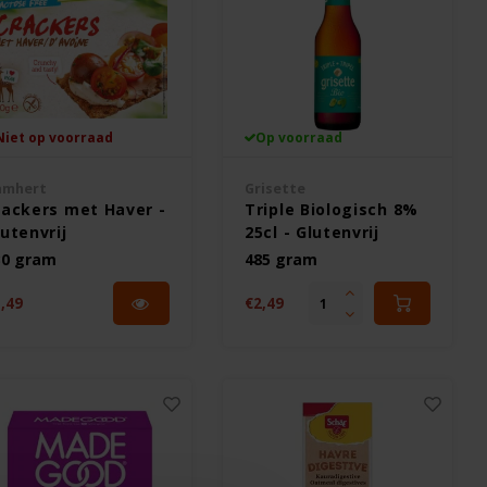
Niet op voorraad
Op voorraad
amhert
Grisette
rackers met Haver -
Triple Biologisch 8%
utenvrij
25cl - Glutenvrij
30 gram
485 gram
,49
€2,49