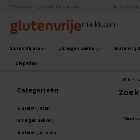
#1
webshop in glutenvrije producten
✓
Eigen bakkerij
Glutenvrij eten
Uit eigen bakkerij
Glutenvrij 
Diepvries
Home
Z
Categorieën
Zoek
Glutenvrij eten
Meest be
Uit eigen bakkerij
Glutenvrij drinken