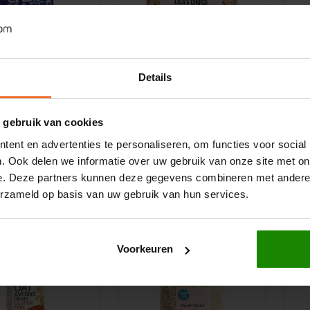
orraad
Op voorraad
Details
Mühle
Lisa's Choice
M
hy Havermout
Havermout
G
 gebruik van cookies
nille -
Biologisch 450 gram -
C
vrij
Glutenvrij
Tw
ram
450 gram
1
ent en advertenties te personaliseren, om functies voor social
. Ook delen we informatie over uw gebruik van onze site met on
€3,69
€3
e. Deze partners kunnen deze gegevens combineren met andere i
erzameld op basis van uw gebruik van hun services.
Voorkeuren