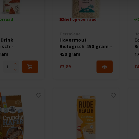
orraad
Niet op voorraad
TerraSana
Ho
 Drink
Havermout
C
isch -
Biologisch 450 gram -
Bi
vrij
Glutenvrij
Gl
gram
450 gram
1
€3,89
€4