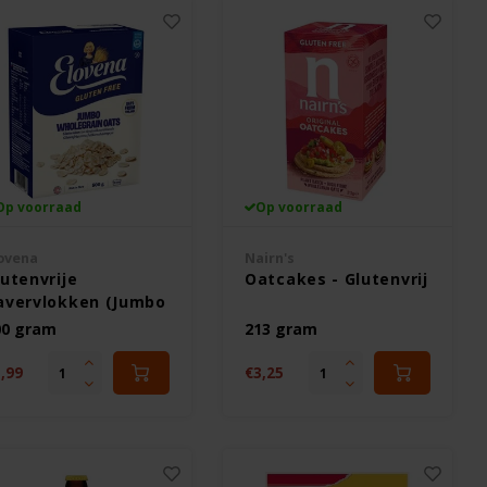
Op voorraad
Op voorraad
ovena
Nairn's
lutenvrije
Oatcakes - Glutenvrij
avervlokken (Jumbo
ats)
00 gram
213 gram
,99
€3,25