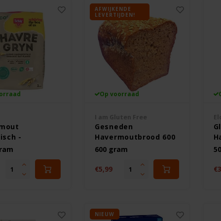
AFWIJKENDE
LEVERTIJDEN!
orraad
Op voorraad
I am Gluten Free
El
rmout
Gesneden
G
isch -
Havermoutbrood 600
H
vrij
gram - Gluten &
O
gram
600 gram
5
Lactosevrij
€5,99
€3
NIEUW