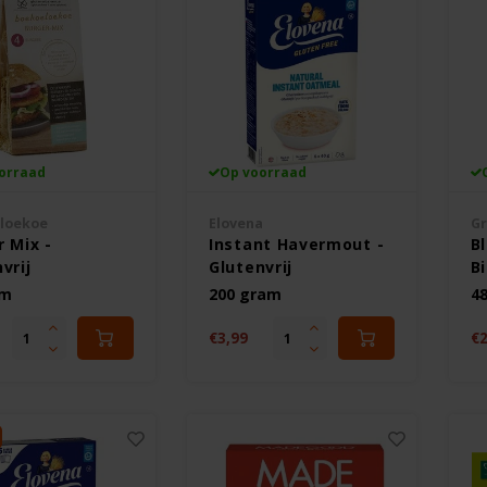
orraad
Op voorraad
loekoe
Elovena
Gr
 Mix -
Instant Havermout -
B
vrij
Glutenvrij
Bi
Gl
am
200 gram
4
€3,99
€2