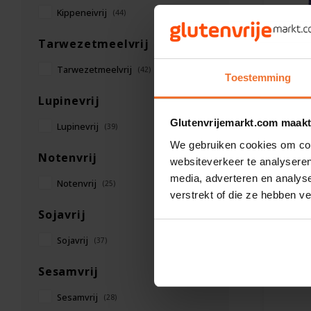
Kippeneivrij
(44)
Tarwezetmeelvrij
Op vo
Tarwezetmeelvrij
(42)
Toestemming
Bauck 
Lupinevrij
Crunc
Glutenvrijemarkt.com maakt
met Va
Lupinevrij
(39)
Gluten
325 g
We gebruiken cookies om cont
Notenvrij
websiteverkeer te analyseren
€4,99
media, adverteren en analys
Notenvrij
(25)
verstrekt of die ze hebben v
Sojavrij
Sojavrij
(37)
Sesamvrij
Sesamvrij
(28)