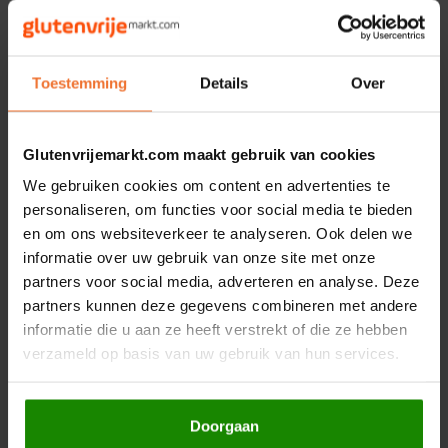
(plantaardige vetten (palm, kokos), plantaardige oliën (zonnebloem),
water, boter (bevat
melk
), emulgatoren (mono- en diglyceriden van
Hey! Pizza
vetzuren, lecithinen), zuurteregelaar (citroenzuur), aroma's,
kleurstof (betacaroteen), gedeglutineerd tarwezetmeel,
Toestemming
Details
Over
Horizon
sorbitolstroop, rijstbloem, aardappelzetmeel, glucosestroop,
emulgatoren (diacetylester van monoglyceride,
I am Gluten Free
Glutenvrijemarkt.com maakt gebruik van cookies
propyleenglycerolvetzuuresters),
soja
bloem, rijstvezel,
vanillearoma, rijsmiddelen (kaliumtartraat, natrium- carbonaat),
We gebruiken cookies om content en advertenties te
Inglese Gluten Free
emulgator (hydroxypropylmethylcellulose), psylliumvezel,
personaliseren, om functies voor social media te bieden
conserveermiddel (kaliumsorbaat), emulgator
en om ons websiteverkeer te analyseren. Ook delen we
Joannusmolen
(natriumstearyoyllactylaat) verdikkingsmiddel (guargom).
informatie over uw gebruik van onze site met onze
partners voor social media, adverteren en analyse. Deze
King Soba
partners kunnen deze gegevens combineren met andere
Ingrediënten: glazuur (suiker, plantaardige vetten (kokosnoot, palm,
informatie die u aan ze heeft verstrekt of die ze hebben
cacaoboter) en plantaardige oliën (zonnebloem), vetgereduceerd
Klein Duimpje
verzameld op basis van uw gebruik van hun services.
cacaopoeder (5%),
hazelnoten
,
melk
poeder, emulgator (lecithine),
aroma), regenbooghagelslag (26%) (suiker, rijstzetmeel,
Klepper & Klepper
glucosestroop, glutenvrij tarwezetmeel, coatingmiddel
Doorgaan
(carnaubawas), voedingskleurstoffen (curcumine, citroen, radijs,