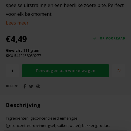
Boeken
De Bron
speelse uitstraling en een heerlijke zoete bite. Perfect
voor elk bakmoment.
Overig
Dijksterhuis Teffvolkoren
Lees meer
Doves Farm
€4,49
OP VOORRAAD
Fiordifrutta
Gewicht
111 gram
SKU
5412158059277
Gullón
Toevoegen aan winkelwagen
Guto's
DELEN:
Hammermühle
Beschrijving
Happy Farm
Ingrediënten: geconcentreerd
ei
mengsel
(geconcentreerd
ei
mengsel, suiker, water), bakkerijproduct
Het Blauwe Huis