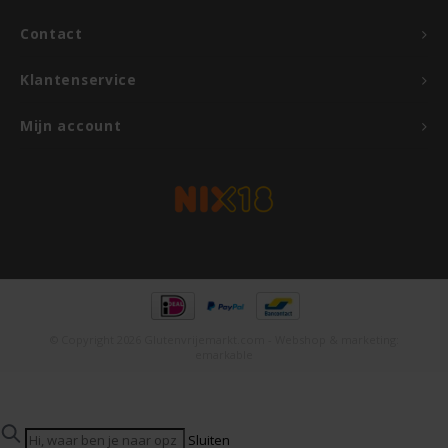
Contact
Rosies
Klantenservice
Schär
Mijn account
Schnitzer
Semper
Slaapmutske
Sublimix
© Copyright 2026 Glutenvrijemarkt.com - Webshop & marketing:
Swiet Moffo
emarkable
Tasty Me
Sluiten