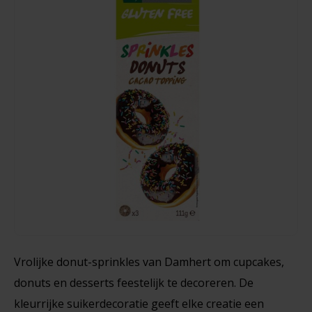
Noten, Zaden & Superfood
Bonvita
Healthy by Moms in shape
Miran
Candy Tree
Oubliehoorns (6 stuks) - Glutenvrij
Bewuste Voeding
Cenovis
85 gram
Miss Glutenvrij's Favorieten
Cereal
€3,65
Najaarsproducten
Ciao Gluten
Toastabags
Consenza
Bakvormen
Corn Crake
Vrolijke donut-sprinkles van Damhert om cupcakes,
Voedingssupplementen
donuts en desserts feestelijk te decoreren. De
Damhert
kleurrijke suikerdecoratie geeft elke creatie een