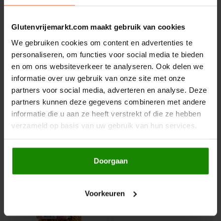
Rosies
Glutenvrijemarkt.com maakt gebruik van cookies
We gebruiken cookies om content en advertenties te
Op voorraad
Op voorraad
Schär
personaliseren, om functies voor social media te bieden
Doves Farm
Your Organic Nature
en om ons websiteverkeer te analyseren. Ook delen we
Schnitzer
Mais & Rijst Pasta
Linzen Mix Fusilli
informatie over uw gebruik van onze site met onze
Fusilli Biologisch 500
Biologisch - Glutenvrij
partners voor social media, adverteren en analyse. Deze
gram - Glutenvrij
500 gram
225 gram
Semper
partners kunnen deze gegevens combineren met andere
informatie die u aan ze heeft verstrekt of die ze hebben
€4,25
€3,89
Slaapmutske
verzameld op basis van uw gebruik van hun services.
Sublimix
Doorgaan
Swiet Moffo
Voorkeuren
Tasty Me