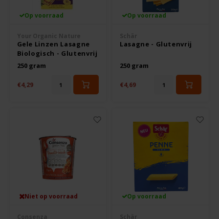
Boeken
De Bron
Op voorraad
Op voorraad
Overig
Dijksterhuis Teffvolkoren
Your Organic Nature
Schär
Gele Linzen Lasagne
Lasagne - Glutenvrij
Biologisch - Glutenvrij
Doves Farm
250 gram
250 gram
Fiordifrutta
€4,29
€4,69
Gullón
Guto's
Hammermühle
Happy Farm
Niet op voorraad
Op voorraad
Het Blauwe Huis
Consenza
Schär