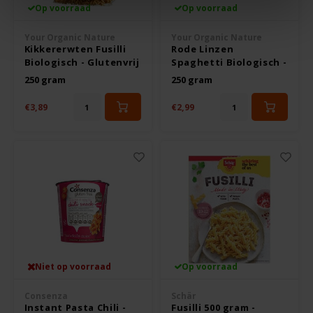
TerraSana
Op voorraad
Op voorraad
Your Organic Nature
Your Organic Nature
Turtle
Kikkererwten Fusilli
Rode Linzen
Biologisch - Glutenvrij
Spaghetti Biologisch -
Glutenvrij
VA Foods/NOMM'it
250 gram
250 gram
€3,89
€2,99
VAT'M
Yakso
Yam
Your Organic Nature
Niet op voorraad
Op voorraad
Consenza
Schär
Instant Pasta Chili -
Fusilli 500 gram -