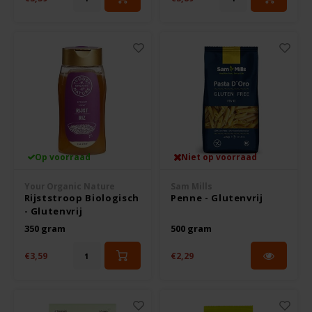
Op voorraad
Niet op voorraad
Your Organic Nature
Sam Mills
Rijststroop Biologisch
Penne - Glutenvrij
- Glutenvrij
350 gram
500 gram
€3,59
€2,29