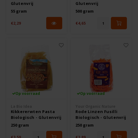
Glutenvrij
Glutenvrij
55 gram
500 gram
€2,29
€4,65
Op voorraad
Op voorraad
La Bio Idea
Your Organic Nature
Kikkererwten Pasta
Rode Linzen Fusilli
Biologisch - Glutenvrij
Biologisch - Glutenvrij
250 gram
250 gram
€3,59
€3,89