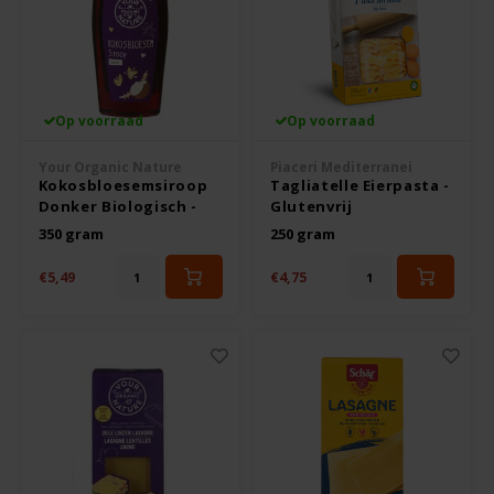
Noten, Zaden & Superfood
Bonvita
Healthy by Moms in shape
Candy Tree
Op voorraad
Op voorraad
Bewuste Voeding
Cenovis
Your Organic Nature
Piaceri Mediterranei
Kokosbloesemsiroop
Tagliatelle Eierpasta -
Donker Biologisch -
Glutenvrij
Miss Glutenvrij's Favorieten
Cereal
Glutenvrij
350 gram
250 gram
Najaarsproducten
€5,49
€4,75
Ciao Gluten
Toastabags
Consenza
Bakvormen
Corn Crake
Voedingssupplementen
Damhert