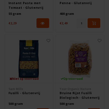
Instant Pasta met
Penne - Glutenvrij
Tomaat - Glutenvrij
Hey! Pizza
55 gram
400 gram
Horizon
€2,29
€2,49
I am Gluten Free
Inglese Gluten Free
Joannusmolen
King Soba
Niet op voorraad
Op voorraad
Klein Duimpje
Sam Mills
Your Organic Nature
Fusilli - Glutenvrij
Bruine Rijst Fusilli
Klepper & Klepper
Biologisch - Glutenvrij
500 gram
500 gram