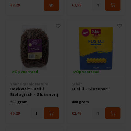
Le Poole
€2,29
€3,99
Leev
Le pain des Fleurs
Lima
Lisa's Choice
Op voorraad
Op voorraad
Mixwell
Your Organic Nature
Schär
Boekweit Fusilli
Fusilli - Glutenvrij
Nairn's
Biologisch - Glutenvrij
500 gram
400 gram
Nakd
€5,29
€2,49
Nutrifree