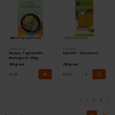
Niet op voorraad
Op voorraad
TerraSana
Damhert
Konjac Tagliatelle
Spirelli - Glutenvrij
Biologisch 250g -
Glutenvrij
250 gram
250 gram
€3,29
€2,89
1
2
3