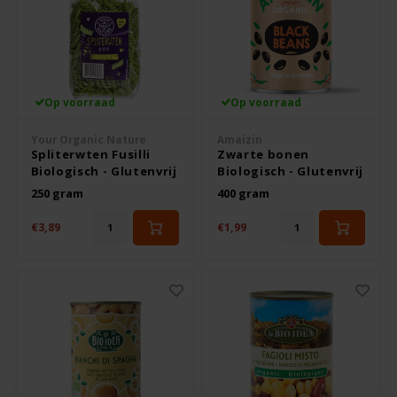
Boeken
De Bron
Overig
Dijksterhuis Teffvolkoren
Op voorraad
Op voorraad
Doves Farm
Your Organic Nature
Amaizin
Fiordifrutta
Spliterwten Fusilli
Zwarte bonen
Biologisch - Glutenvrij
Biologisch - Glutenvrij
250 gram
400 gram
Gullón
€3,89
€1,99
Guto's
Hammermühle
Happy Farm
Het Blauwe Huis