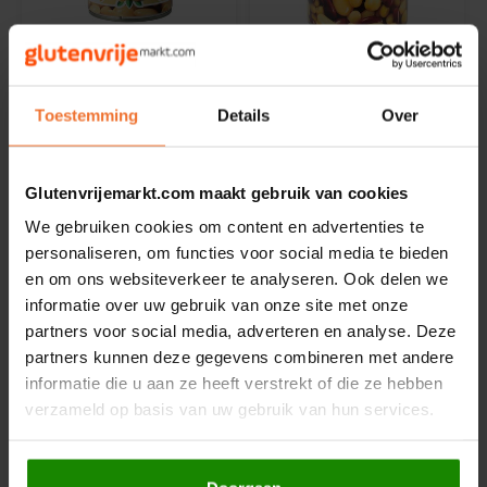
Hey! Pizza
Op voorraad
Op voorraad
La Bio Idea
La Bio Idea
Horizon
Boterbonen
Bonen mix Biologisch
Toestemming
Details
Over
Biologisch - Glutenvrij
- Glutenvrij
I am Gluten Free
400 gram
400 gram
Glutenvrijemarkt.com maakt gebruik van cookies
€1,99
€1,89
Inglese Gluten Free
We gebruiken cookies om content en advertenties te
personaliseren, om functies voor social media te bieden
Joannusmolen
en om ons websiteverkeer te analyseren. Ook delen we
informatie over uw gebruik van onze site met onze
King Soba
partners voor social media, adverteren en analyse. Deze
partners kunnen deze gegevens combineren met andere
Klein Duimpje
informatie die u aan ze heeft verstrekt of die ze hebben
verzameld op basis van uw gebruik van hun services.
Klepper & Klepper
Niet op voorraad
Niet op voorraad