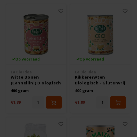
Noten, Zaden & Superfood
Bonvita
Healthy by Moms in shape
Candy Tree
Bewuste Voeding
Cenovis
Op voorraad
Op voorraad
Miss Glutenvrij's Favorieten
Cereal
La Bio Idea
La Bio Idea
Najaarsproducten
Witte Bonen
Kikkererwten
Ciao Gluten
(Cannellini) Biologisch
Biologisch - Glutenvrij
- Glutenvrij
400 gram
400 gram
Toastabags
Consenza
€1,89
€1,89
Bakvormen
Corn Crake
Voedingssupplementen
Damhert