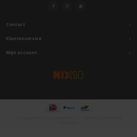
Rosies
Contact
Schär
Klantenservice
Schnitzer
Mijn account
Semper
Slaapmutske
Sublimix
Swiet Moffo
© Copyright 2026 Glutenvrijemarkt.com - Webshop & marketing:
emarkable
Tasty Me